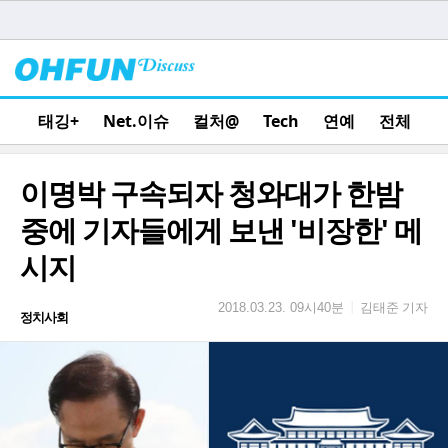
태깅+
Net.이슈
컬처@
Tech
연예
전체
이명박 구속되자 청와대가 한밤
중에 기자들에게 보낸 '비장한' 메
시지
김태준 기자
|
2018.03.23. 09시40분
정치사회