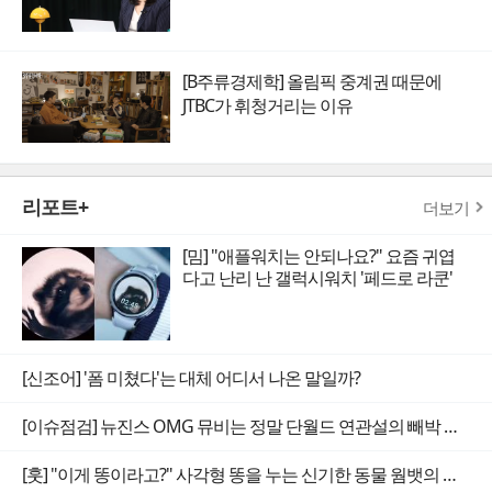
[B주류경제학] 올림픽 중계권 때문에
JTBC가 휘청거리는 이유
리포트+
더보기
[밈] "애플워치는 안되나요?" 요즘 귀엽
다고 난리 난 갤럭시워치 '페드로 라쿤'
[신조어] '폼 미쳤다'는 대체 어디서 나온 말일까?
[이슈점검] 뉴진스 OMG 뮤비는 정말 단월드 연관설의 빼박 증거일까
[훗] "이게 똥이라고?" 사각형 똥을 누는 신기한 동물 웜뱃의 비밀