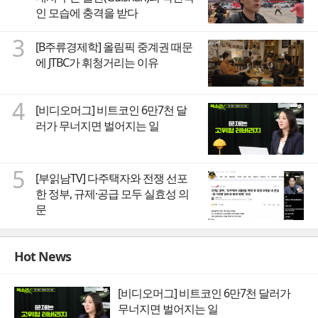
인 모습에 충격을 받다
3
[B주류경제학] 올림픽 중계권 때문
에 JTBC가 휘청거리는 이유
4
[비디오머그] 비트코인 6만7천 달
러가 무너지면 벌어지는 일
5
[부읽남TV] 다주택자와 전쟁 선포
한 정부, 규제·공급 모두 실효성 의
문
Hot News
[비디오머그] 비트코인 6만7천 달러가
무너지면 벌어지는 일