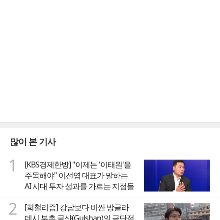
많이 본 기사
1
[KBS경제한방] "이제는 '이태원'을
주목해야" 이선엽 대표가 말하는
AI 시대 투자 성과를 가르는 지점들
2
[희철리즘] 강남보다 비싼 방글라
데시 부촌 굴샨(Gulshan)의 극단적