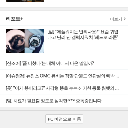
리포트+
더보기
[밈] "애플워치는 안되나요?" 요즘 귀엽
다고 난리 난 갤럭시워치 '페드로 라쿤'
[신조어] '폼 미쳤다'는 대체 어디서 나온 말일까?
[이슈점검] 뉴진스 OMG 뮤비는 정말 단월드 연관설의 빼박 증거일까
[훗] "이게 똥이라고?" 사각형 똥을 누는 신기한 동물 웜뱃의 비밀
[밈] 치료가 필요할 정도로 심각한 *** 증독증입니다
PC 버전으로 이동