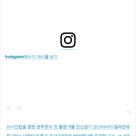
Instagram에서 이 게시물 보기
아시안컵을 향한 벤투호의 첫 출항! 9월 친선경기 코스타리카-칠레전에
참가하는 대한민국 축구 국가대표팀의 배번명단을 공개합니다! . vs. #코