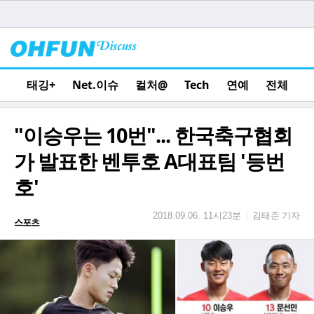
태깅+
Net.이슈
컬처@
Tech
연예
전체
"이승우는 10번"... 한국축구협회
가 발표한 벤투호 A대표팀 '등번
호'
김태준 기자
|
2018.09.06. 11시23분
스포츠