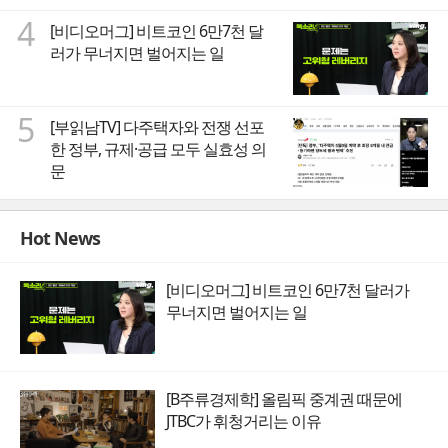
4
[비디오머그] 비트코인 6만7천 달
러가 무너지면 벌어지는 일
5
[부읽남TV] 다주택자와 전쟁 선포
한 정부, 규제·공급 모두 실효성 의
문
Hot News
[비디오머그] 비트코인 6만7천 달러가
무너지면 벌어지는 일
[B주류경제학] 올림픽 중계권 때문에
JTBC가 휘청거리는 이유