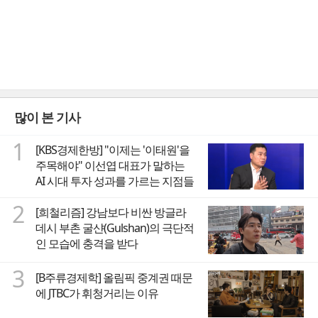
많이 본 기사
1
[KBS경제한방] "이제는 '이태원'을
주목해야" 이선엽 대표가 말하는
AI 시대 투자 성과를 가르는 지점들
2
[희철리즘] 강남보다 비싼 방글라
데시 부촌 굴샨(Gulshan)의 극단적
인 모습에 충격을 받다
3
[B주류경제학] 올림픽 중계권 때문
에 JTBC가 휘청거리는 이유