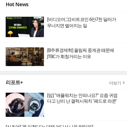
Hot News
[비디오머그] 비트코인 6만7천 달러가
무너지면 벌어지는 일
[B주류경제학] 올림픽 중계권 때문에
JTBC가 휘청거리는 이유
리포트+
더보기
[밈] "애플워치는 안되나요?" 요즘 귀엽
다고 난리 난 갤럭시워치 '페드로 라쿤'
[신조어] '폼 미쳤다'는 대체 어디서 나온 말일까?