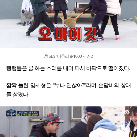
ⓒ SBS '미추리 8-1000 시즌2'
탱탱볼은 쿵 하는 소리를 내며 다시 바닥으로 떨어졌다.
깜짝 놀란 양세형은 "누나 괜찮아?"라며 손담비의 상태
를 살폈다.