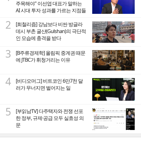
주목해야" 이선엽 대표가 말하는
AI 시대 투자 성과를 가르는 지점들
2
[희철리즘] 강남보다 비싼 방글라
데시 부촌 굴샨(Gulshan)의 극단적
인 모습에 충격을 받다
3
[B주류경제학] 올림픽 중계권 때문
에 JTBC가 휘청거리는 이유
4
[비디오머그] 비트코인 6만7천 달
러가 무너지면 벌어지는 일
5
[부읽남TV] 다주택자와 전쟁 선포
한 정부, 규제·공급 모두 실효성 의
문