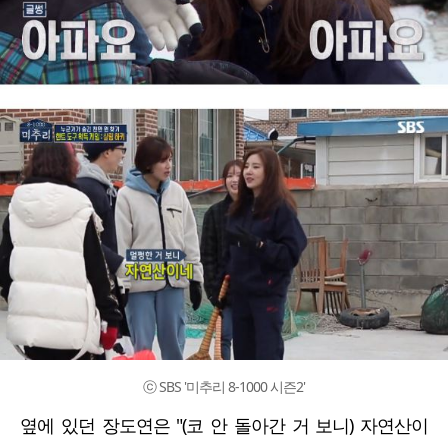
ⓒ SBS '미추리 8-1000 시즌2'
옆에 있던 장도연은 "(코 안 돌아간 거 보니) 자연산이