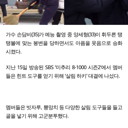
가수 손담비(35)가 예능 촬영 중 양세형(33)이 휘두른 탱
탱볼에 맞는 봉변을 당하면서도 아픔을 웃음으로 승화
시켰다.
지난 15일 방송된 SBS '미추리 8-1000 시즌2'에서 멤버
들은 힌트 도구를 얻기 위해 '살림 하키' 대결에 나섰다.
멤버들은 빗자루, 뿅망치 등 다양한 살림 도구들을 들고
골을 넣기 위해 고군분투했다.