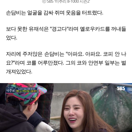
ⓒ SBS '미추리 8-1000 시즌2'
손담비는 얼굴을 감싸 쥐며 웃음을 터트렸다.
보다 못한 유재석은 "경고다"라며 옐로우카드를 꺼내들
었다.
자리에 주저앉은 손담비는 "아파요. 아파요. 코피 안 나
요?"라며 코를 어루만졌다. 그의 코와 안면부 일부는 벌
개져있었다.