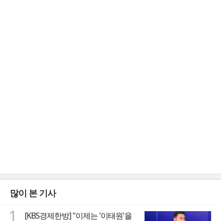
많이 본 기사
1
[KBS경제한방] "이제는 '이태원'을