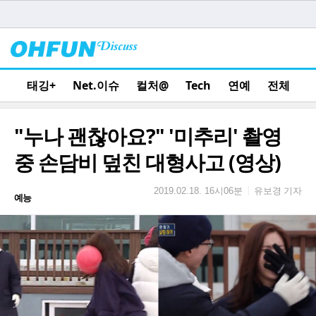
태깅+
Net.이슈
컬처@
Tech
연예
전체
"누나 괜찮아요?" '미추리' 촬영
중 손담비 덮친 대형사고 (영상)
유보경 기자
|
2019.02.18. 16시06분
예능