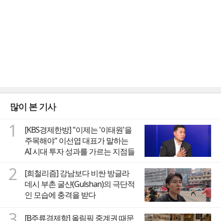
많이 본 기사
1
[KBS경제한방] "이제는 '이태원'을
주목해야" 이선엽 대표가 말하는
AI 시대 투자 성과를 가르는 지점들
2
[희철리즘] 강남보다 비싼 방글라
데시 부촌 굴샨(Gulshan)의 극단적
인 모습에 충격을 받다
3
[B주류경제학] 올림픽 중계권 때문