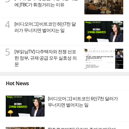
에 JTBC가 휘청거리는 이유
4
[비디오머그] 비트코인 6만7천 달
러가 무너지면 벌어지는 일
5
[부읽남TV] 다주택자와 전쟁 선포
한 정부, 규제·공급 모두 실효성 의
문
Hot News
[비디오머그] 비트코인 6만7천 달러가
무너지면 벌어지는 일