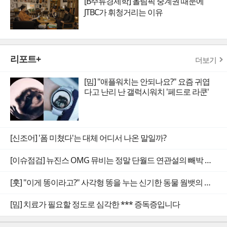
[B주류경제학] 올림픽 중계권 때문에
JTBC가 휘청거리는 이유
리포트+
더보기
[밈] "애플워치는 안되나요?" 요즘 귀엽
다고 난리 난 갤럭시워치 '페드로 라쿤'
[신조어] '폼 미쳤다'는 대체 어디서 나온 말일까?
[이슈점검] 뉴진스 OMG 뮤비는 정말 단월드 연관설의 빼박 증거일까
[훗] "이게 똥이라고?" 사각형 똥을 누는 신기한 동물 웜뱃의 비밀
[밈] 치료가 필요할 정도로 심각한 *** 증독증입니다