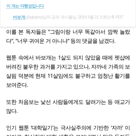
이 개는 야행성입니다
바보개
(@qkqhro)님의 공유 게시물님,
2019 3월 21 3:30오후 PDT
이를 본 독자들은 "그림이랑 너무 똑같아서 깜짝 놀랐
다", "너무 귀여운 거 아니냐" 등의 댓글을 남겼다.
웹툰 속에서 바보개는 1살도 되지 않았을 때에 펫샵에
버려진 불우한 과거를 가지고 있으나, 자까네 가족의 보
살핌 덕분에 현재 11살임에도 불구하고 엄청난 활기를
보여준다.
또한 처음보는 낯선 사람들에게도 달려가는 등 애교가
많다.
인기 웹툰 '대학일기'는 극사실주의에 기반한 '자까' 이