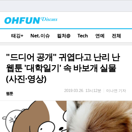
태깅+
Net.이슈
컬처@
Tech
연예
전체
"드디어 공개" 귀엽다고 난리 난
웹툰 '대학일기' 속 바보개 실물
(사진·영상)
이나연 기자
|
2019.03.26. 13시12분
웹툰