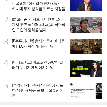
주목해야" 이선엽 대표가 말하는
AI 시대 투자 성과를 가르는 지점들
2
[희철리즘] 강남보다 비싼 방글라
데시 부촌 굴샨(Gulshan)의 극단적
인 모습에 충격을 받다
3
[B주류경제학] 올림픽 중계권 때문
에 JTBC가 휘청거리는 이유
4
[비디오머그] 비트코인 6만7천 달
러가 무너지면 벌어지는 일
5
[부읽남TV] 다주택자와 전쟁 선포
한 정부, 규제·공급 모두 실효성 의
문