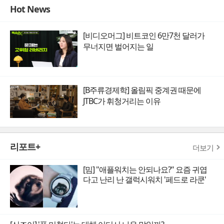
Hot News
[비디오머그] 비트코인 6만7천 달러가
무너지면 벌어지는 일
[B주류경제학] 올림픽 중계권 때문에
JTBC가 휘청거리는 이유
리포트+
더보기
[밈] "애플워치는 안되나요?" 요즘 귀엽
다고 난리 난 갤럭시워치 '페드로 라쿤'