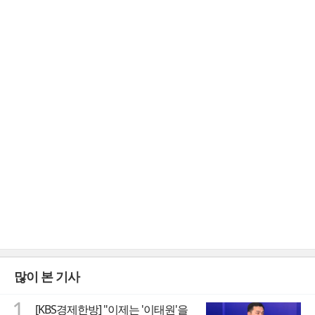
많이 본 기사
1
[KBS경제한방] "이제는 '이태원'을