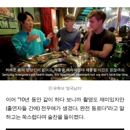
ⓒ 유튜브 '영국남자'
이어 "10년 동안 같이 하다 보니까 촬영도 재미있지만
(출연자들 간에) 전우애가 생겼다, 완전 동료다"라고 말
하고는 쑥스럽다며 술잔을 들이켰다.