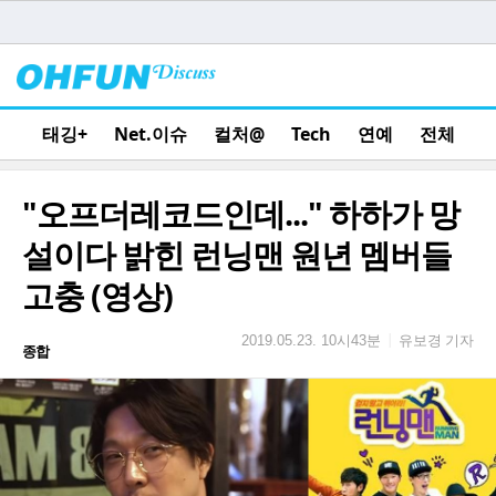
태깅+
Net.이슈
컬처@
Tech
연예
전체
"오프더레코드인데..." 하하가 망
설이다 밝힌 런닝맨 원년 멤버들
고충 (영상)
유보경 기자
|
2019.05.23. 10시43분
종합