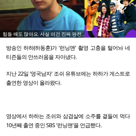
방송인 하하(하동훈)가 '런닝맨' 촬영 고충을 털어놔 네
티즌들의 안쓰러움을 자아냈다.
지난 22일 '영국남자' 조쉬 유튜브에는 하하가 게스트로
출연한 영상이 올라왔다.
영상에서 하하는 조쉬와 삼겹살에 소주를 곁들여 먹다
10년째 출연 중인 SBS '런닝맨'을 언급했다.