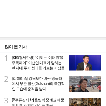
많이 본 기사
1
[KBS경제한방] "이제는 '이태원'을
주목해야" 이선엽 대표가 말하는
AI 시대 투자 성과를 가르는 지점들
2
[희철리즘] 강남보다 비싼 방글라
데시 부촌 굴샨(Gulshan)의 극단적
인 모습에 충격을 받다
3
[B주류경제학] 올림픽 중계권 때문
에 JTBC가 휘청거리는 이유