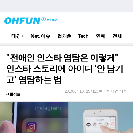
태깅+
Net.이슈
컬처@
Tech
연예
전체
"전애인 인스타 염탐은 이렇게"
인스타 스토리에 아이디 '안 남기
고' 염탐하는 법
이나연 기자
|
2019.07.10. 15시23분
생활정보