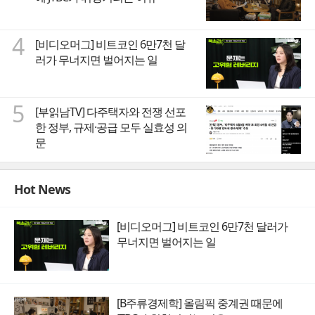
4
[비디오머그] 비트코인 6만7천 달
러가 무너지면 벌어지는 일
5
[부읽남TV] 다주택자와 전쟁 선포
한 정부, 규제·공급 모두 실효성 의
문
Hot News
[비디오머그] 비트코인 6만7천 달러가
무너지면 벌어지는 일
[B주류경제학] 올림픽 중계권 때문에