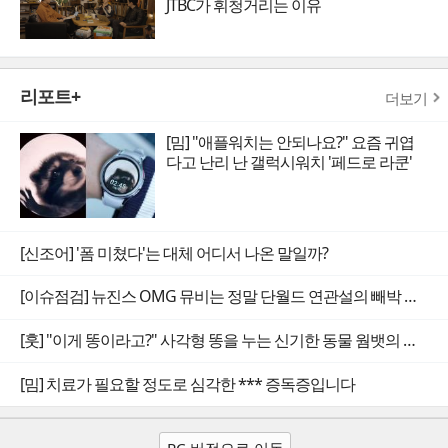
JTBC가 휘청거리는 이유
리포트+
더보기
[밈] "애플워치는 안되나요?" 요즘 귀엽
다고 난리 난 갤럭시워치 '페드로 라쿤'
[신조어] '폼 미쳤다'는 대체 어디서 나온 말일까?
[이슈점검] 뉴진스 OMG 뮤비는 정말 단월드 연관설의 빼박 증거일까
[훗] "이게 똥이라고?" 사각형 똥을 누는 신기한 동물 웜뱃의 비밀
[밈] 치료가 필요할 정도로 심각한 *** 증독증입니다