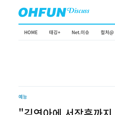
HOME
태깅+
Net.이슈
컬처@
예능
"김연아에 서장훈까지 