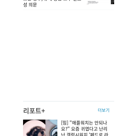
성 의문
리포트+
더보기
[밈] "애플워치는 안되나
요?" 요즘 귀엽다고 난리
난 갤럭시워치 '페드로 라