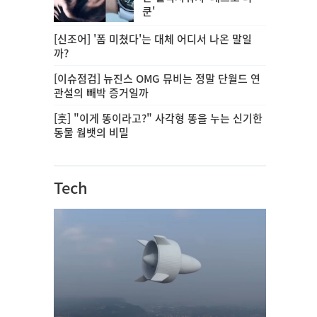
쿤'
[신조어] '폼 미쳤다'는 대체 어디서 나온 말일
까?
[이슈점검] 뉴진스 OMG 뮤비는 정말 단월드 연
관설의 빼박 증거일까
[훗] "이게 똥이라고?" 사각형 똥을 누는 신기한
동물 웜뱃의 비밀
Tech