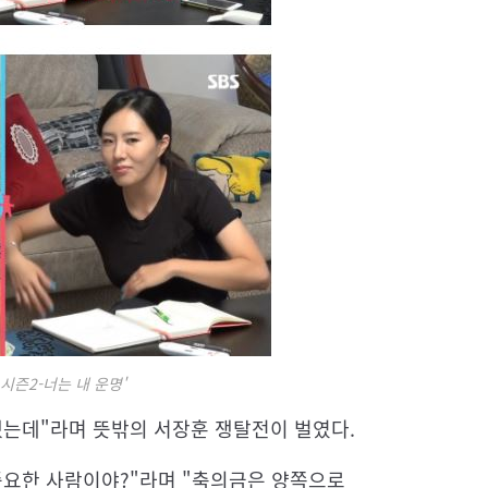
 시즌2-너는 내 운명'
했는데"라며 뜻밖의 서장훈 쟁탈전이 벌였다.
중요한 사람이야?"라며 "축의금은 양쪽으로