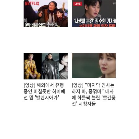
[영상] 해외에서 유행
[영상] "마지막 인사는
중인 미칠듯한 하이패
하지 마, 중꺾마" 대사
션 밈 '발렌시아가'
에 화들짝 놀란 '빨간풍
선' 시청자들