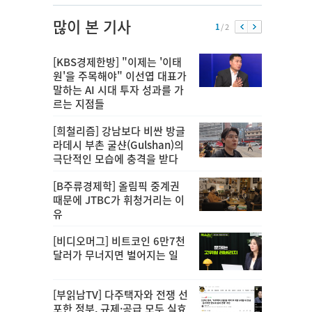
많이 본 기사
1
/ 2
[KBS경제한방] "이제는 '이태
원'을 주목해야" 이선엽 대표가
말하는 AI 시대 투자 성과를 가
르는 지점들
[희철리즘] 강남보다 비싼 방글
라데시 부촌 굴샨(Gulshan)의
극단적인 모습에 충격을 받다
[B주류경제학] 올림픽 중계권
때문에 JTBC가 휘청거리는 이
유
[비디오머그] 비트코인 6만7천
달러가 무너지면 벌어지는 일
[부읽남TV] 다주택자와 전쟁 선
포한 정부, 규제·공급 모두 실효