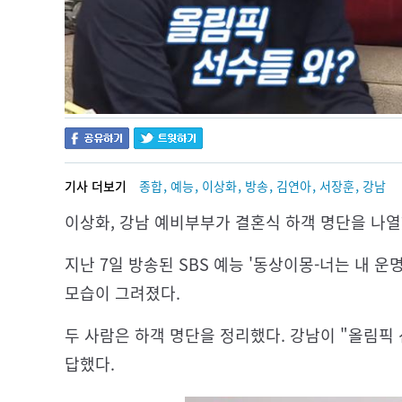
,
,
,
,
,
,
기사 더보기
종합
예능
이상화
방송
김연아
서장훈
강남
이상화, 강남 예비부부가 결혼식 하객 명단을 나
지난 7일 방송된 SBS 예능 '동상이몽-너는 내 
모습이 그려졌다.
두 사람은 하객 명단을 정리했다. 강남이 "올림픽 
답했다.