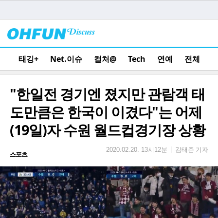
태깅+
Net.이슈
컬처@
Tech
연예
전체
"한일전 경기엔 졌지만 관람객 태
도만큼은 한국이 이겼다"는 어제
(19일)자 수원 월드컵경기장 상황
김태준 기자
|
2020.02.20. 13시12분
스포츠