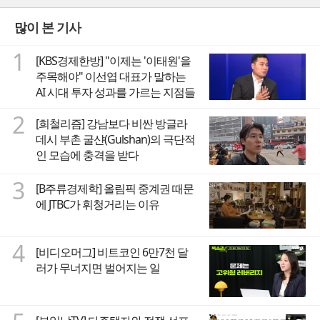
많이 본 기사
1
[KBS경제한방] "이제는 '이태원'을
주목해야" 이선엽 대표가 말하는
AI 시대 투자 성과를 가르는 지점들
2
[희철리즘] 강남보다 비싼 방글라
데시 부촌 굴샨(Gulshan)의 극단적
인 모습에 충격을 받다
3
[B주류경제학] 올림픽 중계권 때문
에 JTBC가 휘청거리는 이유
4
[비디오머그] 비트코인 6만7천 달
러가 무너지면 벌어지는 일