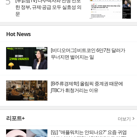
5
[부읽남TV] 다주택자와 전쟁 선포
한 정부, 규제·공급 모두 실효성 의
문
Hot News
[비디오머그] 비트코인 6만7천 달러가
무너지면 벌어지는 일
[B주류경제학] 올림픽 중계권 때문에
JTBC가 휘청거리는 이유
리포트+
더보기
[밈] "애플워치는 안되나요?" 요즘 귀엽