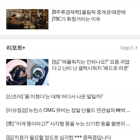
[B주류경제학] 올림픽 중계권 때문에
JTBC가 휘청거리는 이유
리포트+
더보기
[밈] "애플워치는 안되나요?" 요즘 귀엽
다고 난리 난 갤럭시워치 '페드로 라쿤'
[신조어] '폼 미쳤다'는 대체 어디서 나온 말일까?
[이슈점검] 뉴진스 OMG 뮤비는 정말 단월드 연관설의 빼박 증거일까
[훗] "이게 똥이라고?" 사각형 똥을 누는 신기한 동물 웜뱃의 비밀
[밈] 치료가 필요할 정도로 심각한 *** 증독증입니다