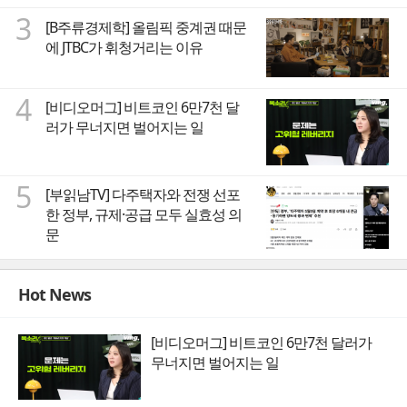
3
[B주류경제학] 올림픽 중계권 때문
에 JTBC가 휘청거리는 이유
4
[비디오머그] 비트코인 6만7천 달
러가 무너지면 벌어지는 일
5
[부읽남TV] 다주택자와 전쟁 선포
한 정부, 규제·공급 모두 실효성 의
문
Hot News
[비디오머그] 비트코인 6만7천 달러가
무너지면 벌어지는 일