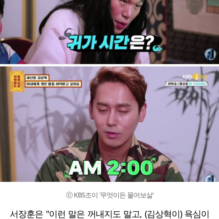
ⓒ KBS조이 '무엇이든 물어보살'
서장훈은 "이런 말은 꺼내지도 말고, (김상혁이) 욕심이