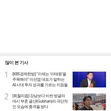
많이 본 기사
1
[KBS경제한방] "이제는 '이태원'을
주목해야" 이선엽 대표가 말하는
AI 시대 투자 성과를 가르는 지점들
2
[희철리즘] 강남보다 비싼 방글라
데시 부촌 굴샨(Gulshan)의 극단적
인 모습에 충격을 받다