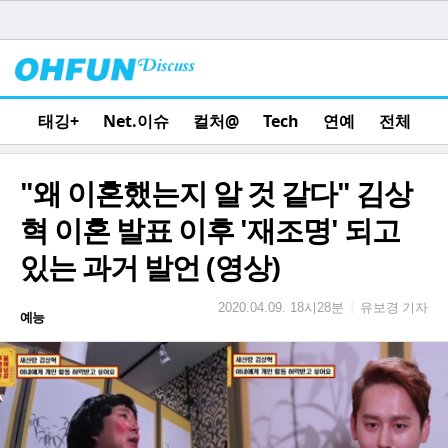
태깅+
Net.이슈
컬처@
Tech
연예
전체
"왜 이혼했는지 알 것 같다" 김상
혁 이혼 발표 이후 '재조명' 되고
있는 과거 발언 (영상)
유보경 기자
|
2020.04.09. 18시28분
예능