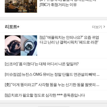
JTBC가 휘청거리는 이유
리포트+
더보기
[밈] "애플워치는 안되나요?" 요즘 귀엽
다고 난리 난 갤럭시워치 '페드로 라쿤'
[신조어] '폼 미쳤다'는 대체 어디서 나온 말일까?
[이슈점검] 뉴진스 OMG 뮤비는 정말 단월드 연관설의 빼박 증거일까
[훗] "이게 똥이라고?" 사각형 똥을 누는 신기한 동물 웜뱃의 비밀
[밈] 치료가 필요할 정도로 심각한 *** 증독증입니다