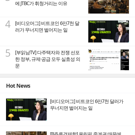
에 JTBC가 휘청거리는 이유
4
[비디오머그] 비트코인 6만7천 달
러가 무너지면 벌어지는 일
5
[부읽남TV] 다주택자와 전쟁 선포
한 정부, 규제·공급 모두 실효성 의
문
Hot News
[비디오머그] 비트코인 6만7천 달러가
무너지면 벌어지는 일
[B주류경제학] 올림픽 중계권 때문에