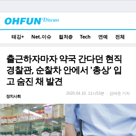
태깅+
Net.이슈
컬처@
Tech
연예
전체
출근하자마자 약국 간다던 현직
경찰관, 순찰차 안에서 '총상' 입
고 숨진 채 발견
김태준 기자
|
2020.04.10. 11시53분
정치사회