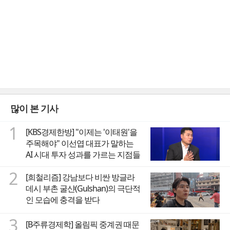
많이 본 기사
1
[KBS경제한방] "이제는 '이태원'을
주목해야" 이선엽 대표가 말하는
AI 시대 투자 성과를 가르는 지점들
2
[희철리즘] 강남보다 비싼 방글라
데시 부촌 굴샨(Gulshan)의 극단적
인 모습에 충격을 받다
3
[B주류경제학] 올림픽 중계권 때문