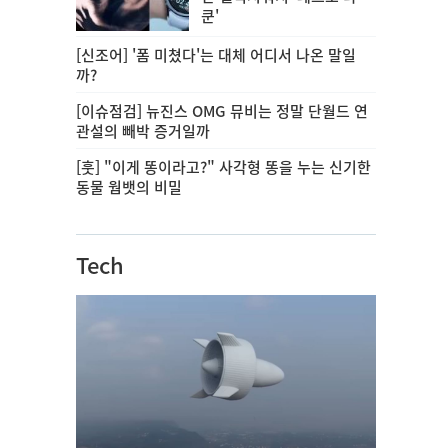
쿤'
[신조어] '폼 미쳤다'는 대체 어디서 나온 말일
까?
[이슈점검] 뉴진스 OMG 뮤비는 정말 단월드 연
관설의 빼박 증거일까
[훗] "이게 똥이라고?" 사각형 똥을 누는 신기한
동물 웜뱃의 비밀
Tech