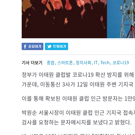
,
,
,
,
,
기사 더보기
종합
스마트폰
정치사회
IT
Tech
코로나19
정부가 이태원 클럽발 코로나19 확산 방지를 위해
가운데, 이동통신 3사가 12일 이태원 주변 기지국
이를 통해 확보된 이태원 클럽 인근 방문자는 1만
박원순 서울시장이 이태원 클럽 인근 기지국 접속자
검사를 요청하는 문자메시지를 보냈다고 밝혔다.