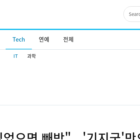
Tech
연예
전체
IT
과학
었으면 빼박"...'기지국'