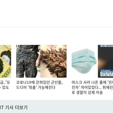
, '모
코로나19에 갇혀있던 군인들,
마스크 사러 나온 줄에 '진
수 있도
드디어 '외출' 가능해진다
진자' 끼어있었다... 취재
로 경찰이 강제 이송
IT 기사 더보기