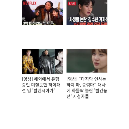
[영상] 해외에서 유행
[영상] "마지막 인사는
중인 미칠듯한 하이패
하지 마, 중꺾마" 대사
션 밈 '발렌시아가'
에 화들짝 놀란 '빨간풍
선' 시청자들