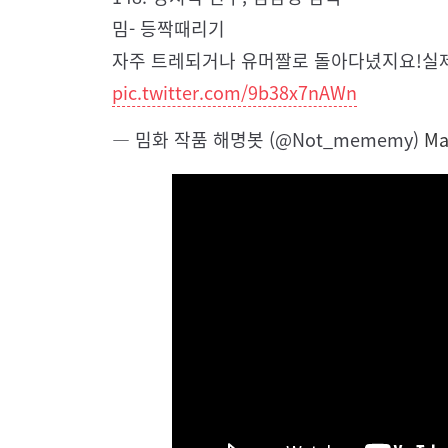
밈- 등짝때리기
자주 트레되거나 유머짤로 돌아다녔지요!실
pic.twitter.com/9b38x7nAWn
— 밈화 작품 해명봇 (@Not_mememy)
Ma