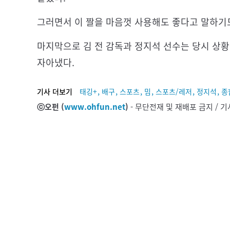
그러면서 이 짤을 마음껏 사용해도 좋다고 말하기
마지막으로 김 전 감독과 정지석 선수는 당시 상
자아냈다.
,
,
,
,
,
,
기사 더보기
태깅+
배구
스포츠
밈
스포츠/레저
정지석
종
ⓒ오펀 (
www.ohfun.net
)
- 무단전재 및 재배포 금지 /