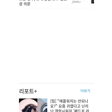
성 의문
리포트+
더보기
[밈] "애플워치는 안되나
요?" 요즘 귀엽다고 난리
난 갤럭시워치 '페드로 라