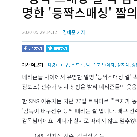
명한 '등짝스매싱' 짤의
2020-05-29 14:12
김태준 기자
|
,
,
,
,
,
,
기사 더보기
태깅+
배구
스포츠
밈
스포츠/레저
정지석
종
네티즌들 사이에서 유명한 일명 '등짝스매싱 짤' 속 
점보스) 선수가 당시 상황을 밝혀 네티즌들의 웃
한 SNS 이용자는 지난 27일 트위터로 "'코치가 
'감독이 배구선수 등짝 때리는 짤'입니다. 배구 
감독님이에요. 게다가 실제로 때리지 않고 멈추었
148. 정지석 선수, 김남성 감독