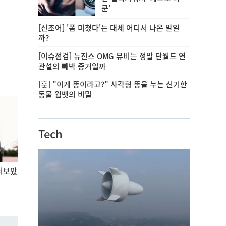
쿤'
[신조어] '폼 미쳤다'는 대체 어디서 나온 말일
까?
[이슈점검] 뉴진스 OMG 뮤비는 정말 단월드 연
관설의 빼박 증거일까
[훗] "이게 똥이라고?" 사각형 똥을 누는 신기한
동물 웜뱃의 비밀
Tech
켜보았