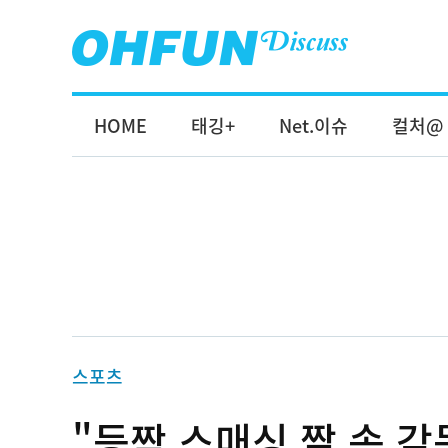
HOME
태깅+
Net.이슈
컬처@
스포츠
"등짝 스매싱 짤 속 