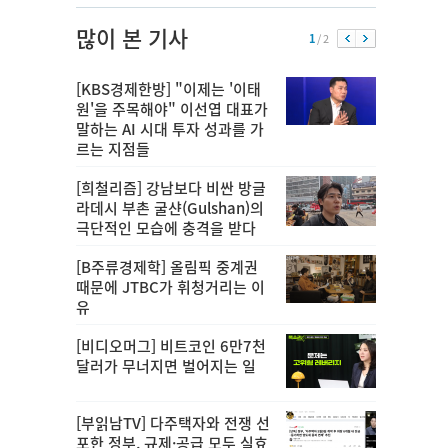
많이 본 기사
1
/ 2
[KBS경제한방] "이제는 '이태
원'을 주목해야" 이선엽 대표가
말하는 AI 시대 투자 성과를 가
르는 지점들
[희철리즘] 강남보다 비싼 방글
라데시 부촌 굴샨(Gulshan)의
극단적인 모습에 충격을 받다
[B주류경제학] 올림픽 중계권
때문에 JTBC가 휘청거리는 이
유
[비디오머그] 비트코인 6만7천
달러가 무너지면 벌어지는 일
[부읽남TV] 다주택자와 전쟁 선
포한 정부, 규제·공급 모두 실효