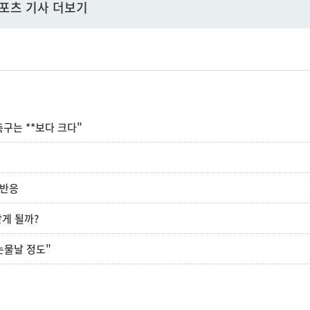
포츠 기사 더보기
"축구는 **보다 크다"
 반응
받게 될까?
 눈물날 정도"