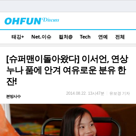
태깅+
Net.이슈
컬처@
Tech
연예
전체
[슈퍼맨이돌아왔다] 이서언, 연상
누나 품에 안겨 여유로운 분유 한
잔!
유보경 기자
|
2014.08.22. 13시47분
본방사수