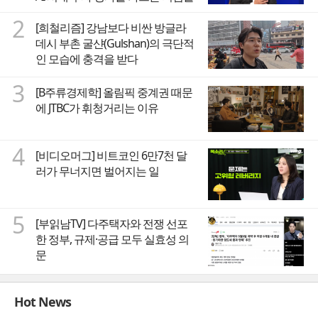
2
[희철리즘] 강남보다 비싼 방글라
데시 부촌 굴샨(Gulshan)의 극단적
인 모습에 충격을 받다
3
[B주류경제학] 올림픽 중계권 때문
에 JTBC가 휘청거리는 이유
4
[비디오머그] 비트코인 6만7천 달
러가 무너지면 벌어지는 일
5
[부읽남TV] 다주택자와 전쟁 선포
한 정부, 규제·공급 모두 실효성 의
문
Hot News