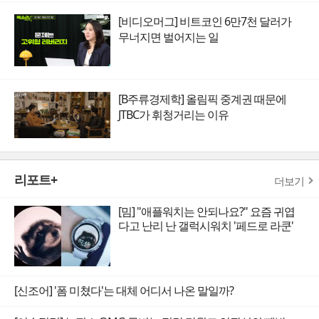
[비디오머그] 비트코인 6만7천 달러가
무너지면 벌어지는 일
[B주류경제학] 올림픽 중계권 때문에
JTBC가 휘청거리는 이유
리포트+
더보기
[밈] "애플워치는 안되나요?" 요즘 귀엽
다고 난리 난 갤럭시워치 '페드로 라쿤'
[신조어] '폼 미쳤다'는 대체 어디서 나온 말일까?