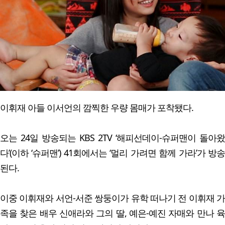
이휘재 아들 이서언의 깜찍한 우량 몸매가 포착됐다.
오는 24일 방송되는 KBS 2TV ‘해피선데이-슈퍼맨이 돌아왔
다’(이하 ‘슈퍼맨’) 41회에서는 ‘멀리 가려면 함께 가라’가 방송
된다.
이중 이휘재와 서언-서준 쌍둥이가 유학 떠나기 전 이휘재 가
족을 찾은 배우 신애라와 그의 딸, 예은-예진 자매와 만나 육