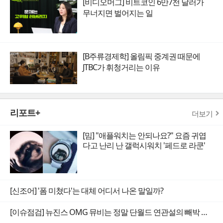
[비디오머그] 비트코인 6만7천 달러가
무너지면 벌어지는 일
[B주류경제학] 올림픽 중계권 때문에
JTBC가 휘청거리는 이유
리포트+
더보기
[밈] "애플워치는 안되나요?" 요즘 귀엽
다고 난리 난 갤럭시워치 '페드로 라쿤'
[신조어] '폼 미쳤다'는 대체 어디서 나온 말일까?
[이슈점검] 뉴진스 OMG 뮤비는 정말 단월드 연관설의 빼박 증거일까