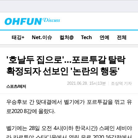
태깅+
Net.이슈
컬처@
Tech
연예
전체
'호날두 집으로'…포르투갈 탈락
확정되자 선보인 '논란의 행동'
조상덕 기자
|
2021.06.28. 15시13분
스포츠/레저
우승후보 간 맞대결에서 벨기에가 포르투갈을 꺾고 유
로2020 8강에 올랐다.
벨기에는 28일 오전 4시(이하 한국시간) 스페인 세비야
라 카르투야 스타디움에서 열린 유로 2020 16강전에서