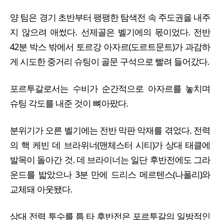
양 팀은 경기 초반부터 팽팽한 탐색전 속 주도권을 내주
지 않으려 애썼다. 선제골은 벨기에의 몫이었다. 전반
42분 박스 밖에서 토르강 아자르(도르트문트)가 과감하
게 시도한 중거리 슈팅이 골문 구석으로 빨려 들어갔다.
포르투갈로서는 수비가 순간적으로 아자르를 놓치며
슈팅 각도를 내준 것이 뼈아팠다.
분위기가 오른 벨기에는 전반 막판 악재를 겪었다. 전력
의 핵 케빈 데 브라위너(맨체스터 시티)가 상대 태클에
발목이 돌아간 것. 데 브라이너는 일단 후반전에도 그라
운드를 밟았으나 3분 만에 드리스 메르텐스(나폴리)와
교체돼 아웃됐다.
상대 전력 투수를 틈 타 후반전은 포르투갈의 일방적인