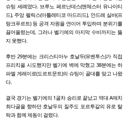
슈팅 세례였다. 브루노 페르난데스(맨체스터 유나이티
드), 주앙 펠릭스(아틀레티코 마드리드), 안드레 실바(프
랑크푸르트) 등 공격 자원을 연이어 투입하며 분위기를
끓어올렸는데, 그러나 벨기에의 마지막 수비까지는 뚫
지 못했다.
후반 29분에는 크리스티아누 호날두(유벤투스)가 직접
프리킥을 시도했지만 벨기에 벽에 막혔고 38분에는 하
파엘 게레이로(도르트문트)의 슈팅이 골대를 맞고 나왔
다.
결국 경기는 벨기에의 1골차 승리로 끝났고 역대 A매치
최다골을 향하던 호날두의 질주도 포르투갈의 유로 탈
락과 함께 제동이 걸렸다.