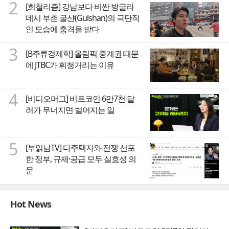
2
[희철리즘] 강남보다 비싼 방글라
데시 부촌 굴샨(Gulshan)의 극단적
인 모습에 충격을 받다
3
[B주류경제학] 올림픽 중계권 때문
에 JTBC가 휘청거리는 이유
4
[비디오머그] 비트코인 6만7천 달
러가 무너지면 벌어지는 일
5
[부읽남TV] 다주택자와 전쟁 선포
한 정부, 규제·공급 모두 실효성 의
문
Hot News