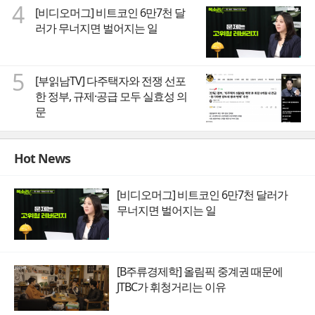
4
[비디오머그] 비트코인 6만7천 달
러가 무너지면 벌어지는 일
5
[부읽남TV] 다주택자와 전쟁 선포
한 정부, 규제·공급 모두 실효성 의
문
Hot News
[비디오머그] 비트코인 6만7천 달러가
무너지면 벌어지는 일
[B주류경제학] 올림픽 중계권 때문에
JTBC가 휘청거리는 이유