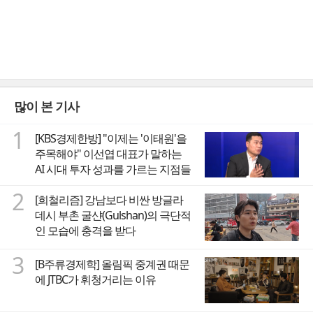
많이 본 기사
1
[KBS경제한방] "이제는 '이태원'을
주목해야" 이선엽 대표가 말하는
AI 시대 투자 성과를 가르는 지점들
2
[희철리즘] 강남보다 비싼 방글라
데시 부촌 굴샨(Gulshan)의 극단적
인 모습에 충격을 받다
3
[B주류경제학] 올림픽 중계권 때문
에 JTBC가 휘청거리는 이유