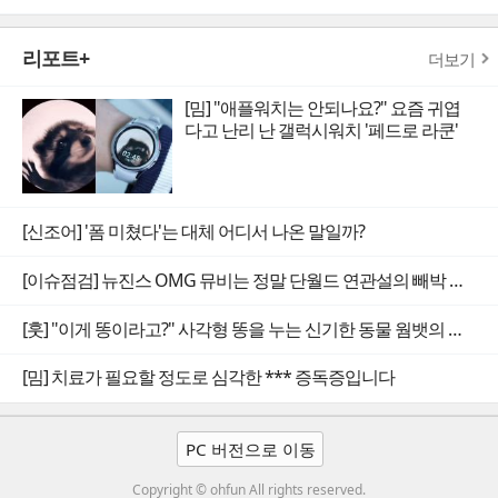
리포트+
더보기
[밈] "애플워치는 안되나요?" 요즘 귀엽
다고 난리 난 갤럭시워치 '페드로 라쿤'
[신조어] '폼 미쳤다'는 대체 어디서 나온 말일까?
[이슈점검] 뉴진스 OMG 뮤비는 정말 단월드 연관설의 빼박 증거일까
[훗] "이게 똥이라고?" 사각형 똥을 누는 신기한 동물 웜뱃의 비밀
[밈] 치료가 필요할 정도로 심각한 *** 증독증입니다
PC 버전으로 이동
Copyright © ohfun All rights reserved.