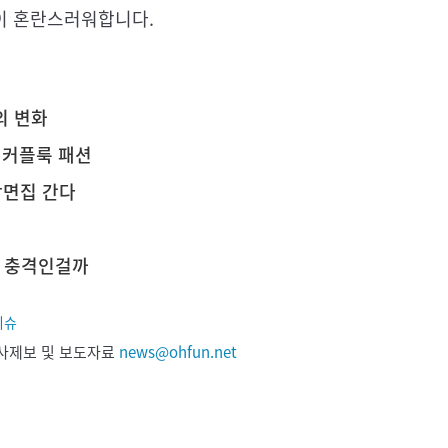
이 혼란스러워합니다.
의 변화
 커플룩 패션
짜장면집 간다
게 충격인걸까
이슈
 기사제보 및 보도자료
news@ohfun.net