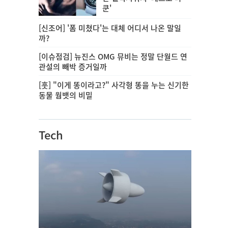
쿤'
[신조어] '폼 미쳤다'는 대체 어디서 나온 말일
까?
[이슈점검] 뉴진스 OMG 뮤비는 정말 단월드 연
관설의 빼박 증거일까
[훗] "이게 똥이라고?" 사각형 똥을 누는 신기한
동물 웜뱃의 비밀
Tech