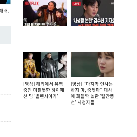
패배.
[영상] 해외에서 유행
[영상] "마지막 인사는
중인 미칠듯한 하이패
하지 마, 중꺾마" 대사
션 밈 '발렌시아가'
에 화들짝 놀란 '빨간풍
선' 시청자들