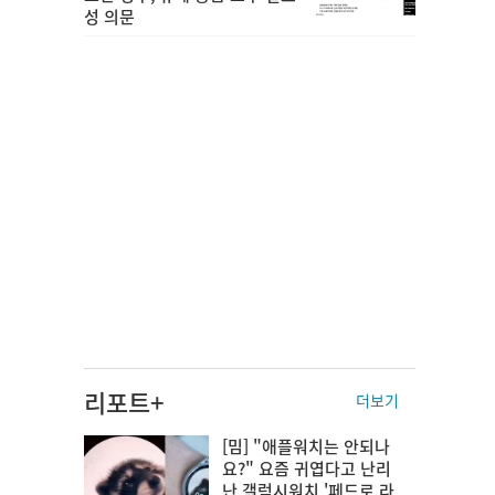
성 의문
리포트+
더보기
[밈] "애플워치는 안되나
요?" 요즘 귀엽다고 난리
난 갤럭시워치 '페드로 라