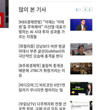
많이 본 기사
1
/ 2
[KBS경제한방] "이제는 '이태
원'을 주목해야" 이선엽 대표가
말하는 AI 시대 투자 성과를 가
르는 지점들
[희철리즘] 강남보다 비싼 방글
라데시 부촌 굴샨(Gulshan)의
극단적인 모습에 충격을 받다
[B주류경제학] 올림픽 중계권
때문에 JTBC가 휘청거리는 이
유
[비디오머그] 비트코인 6만7천
달러가 무너지면 벌어지는 일
[부읽남TV] 다주택자와 전쟁 선
포한 정부, 규제·공급 모두 실효