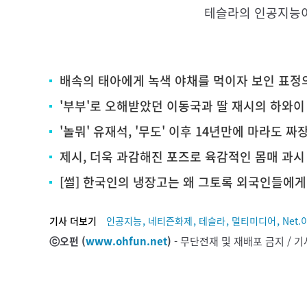
테슬라의 인공지능
배속의 태아에게 녹색 야채를 먹이자 보인 표정
'부부'로 오해받았던 이동국과 딸 재시의 하와이
'놀뭐' 유재석, '무도' 이후 14년만에 마라도 
제시, 더욱 과감해진 포즈로 육감적인 몸매 과시
[썰] 한국인의 냉장고는 왜 그토록 외국인들에
,
,
,
,
기사 더보기
인공지능
네티즌화제
테슬라
멀티미디어
Net.
ⓒ오펀 (
www.ohfun.net
)
- 무단전재 및 재배포 금지 /