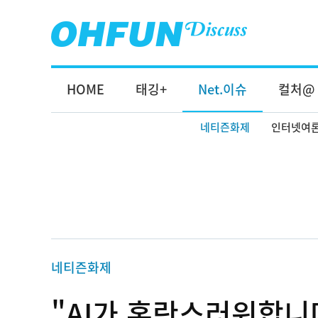
HOME
태깅+
Net.이슈
컬처@
네티즌화제
인터넷여
네티즌화제
"AI가 혼란스러워합니