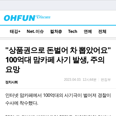
태깅+
Net.이슈
컬처@
Tech
연예
전체
"상품권으로 돈벌어 차 뽑았어요"
100억대 맘카페 사기 발생, 주의
요망
편집부
|
2023.04.03. 12시44분
정치사회
인터넷 맘카페에서 100억대의 사기극이 벌어져 경찰이
수사에 착수했다.