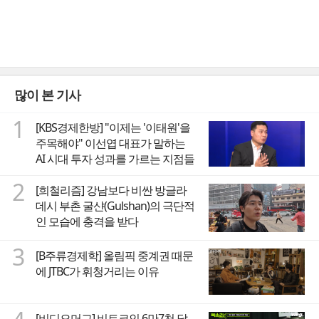
많이 본 기사
1
[KBS경제한방] "이제는 '이태원'을
주목해야" 이선엽 대표가 말하는
AI 시대 투자 성과를 가르는 지점들
2
[희철리즘] 강남보다 비싼 방글라
데시 부촌 굴샨(Gulshan)의 극단적
인 모습에 충격을 받다
3
[B주류경제학] 올림픽 중계권 때문
에 JTBC가 휘청거리는 이유
[비디오머그] 비트코인 6만7천 달