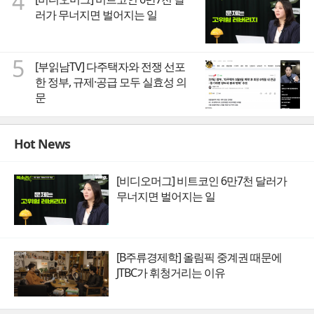
4
러가 무너지면 벌어지는 일
5
[부읽남TV] 다주택자와 전쟁 선포
한 정부, 규제·공급 모두 실효성 의
문
Hot News
[비디오머그] 비트코인 6만7천 달러가
무너지면 벌어지는 일
[B주류경제학] 올림픽 중계권 때문에
JTBC가 휘청거리는 이유