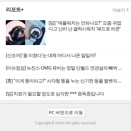
리포트+
더보기
[밈] "애플워치는 안되나요?" 요즘 귀엽
다고 난리 난 갤럭시워치 '페드로 라쿤'
[신조어] '폼 미쳤다'는 대체 어디서 나온 말일까?
[이슈점검] 뉴진스 OMG 뮤비는 정말 단월드 연관설의 빼박 증거일까
[훗] "이게 똥이라고?" 사각형 똥을 누는 신기한 동물 웜뱃의 비밀
[밈] 치료가 필요할 정도로 심각한 *** 증독증입니다
PC 버전으로 이동
Copyright © ohfun All rights reserved.