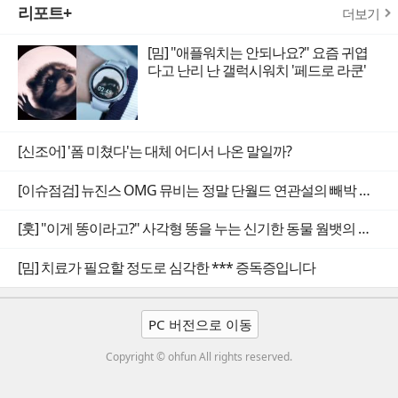
리포트+
더보기
[밈] "애플워치는 안되나요?" 요즘 귀엽
다고 난리 난 갤럭시워치 '페드로 라쿤'
[신조어] '폼 미쳤다'는 대체 어디서 나온 말일까?
[이슈점검] 뉴진스 OMG 뮤비는 정말 단월드 연관설의 빼박 증거일까
[훗] "이게 똥이라고?" 사각형 똥을 누는 신기한 동물 웜뱃의 비밀
[밈] 치료가 필요할 정도로 심각한 *** 증독증입니다
PC 버전으로 이동
Copyright © ohfun All rights reserved.