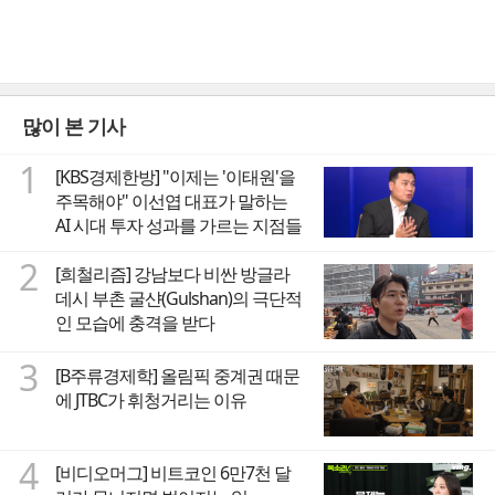
많이 본 기사
1
[KBS경제한방] "이제는 '이태원'을
주목해야" 이선엽 대표가 말하는
AI 시대 투자 성과를 가르는 지점들
2
[희철리즘] 강남보다 비싼 방글라
데시 부촌 굴샨(Gulshan)의 극단적
인 모습에 충격을 받다
3
[B주류경제학] 올림픽 중계권 때문
에 JTBC가 휘청거리는 이유
4
[비디오머그] 비트코인 6만7천 달