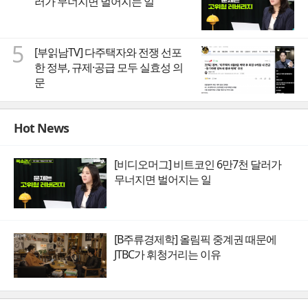
러가 무너지면 벌어지는 일
5
[부읽남TV] 다주택자와 전쟁 선포
한 정부, 규제·공급 모두 실효성 의
문
Hot News
[비디오머그] 비트코인 6만7천 달러가
무너지면 벌어지는 일
[B주류경제학] 올림픽 중계권 때문에
JTBC가 휘청거리는 이유