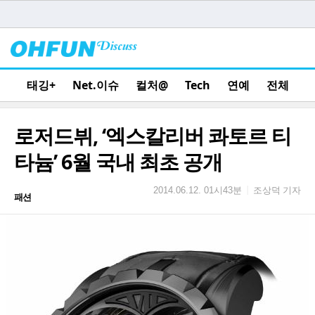
태깅+
Net.이슈
컬처@
Tech
연예
전체
로저드뷔, ‘엑스칼리버 콰토르 티
타늄’ 6월 국내 최초 공개
조상덕 기자
|
2014.06.12. 01시43분
패션