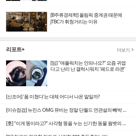
[B주류경제학] 올림픽 중계권 때문에
JTBC가 휘청거리는 이유
리포트+
더보기
[밈] "애플워치는 안되나요?" 요즘 귀엽
다고 난리 난 갤럭시워치 '페드로 라쿤'
[신조어] '폼 미쳤다'는 대체 어디서 나온 말일까?
[이슈점검] 뉴진스 OMG 뮤비는 정말 단월드 연관설의 빼박 증거일까
[훗] "이게 똥이라고?" 사각형 똥을 누는 신기한 동물 웜뱃의 비밀