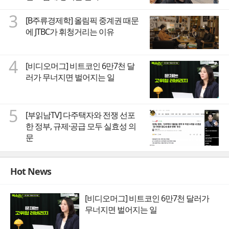
3
[B주류경제학] 올림픽 중계권 때문
에 JTBC가 휘청거리는 이유
4
[비디오머그] 비트코인 6만7천 달
러가 무너지면 벌어지는 일
5
[부읽남TV] 다주택자와 전쟁 선포
한 정부, 규제·공급 모두 실효성 의
문
Hot News
[비디오머그] 비트코인 6만7천 달러가
무너지면 벌어지는 일