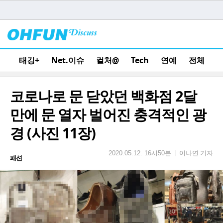
태깅+
Net.이슈
컬처@
Tech
연예
전체
코로나로 문 닫았던 백화점 2달
만에 문 열자 벌어진 충격적인 광
경 (사진 11장)
이나연 기자
|
2020.05.12. 16시50분
패션