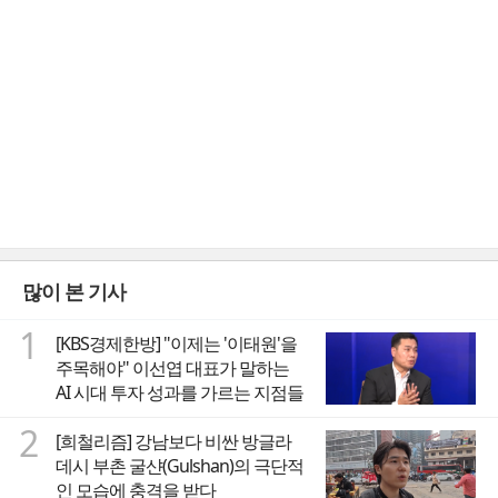
많이 본 기사
1
[KBS경제한방] "이제는 '이태원'을
주목해야" 이선엽 대표가 말하는
AI 시대 투자 성과를 가르는 지점들
2
[희철리즘] 강남보다 비싼 방글라
데시 부촌 굴샨(Gulshan)의 극단적
인 모습에 충격을 받다