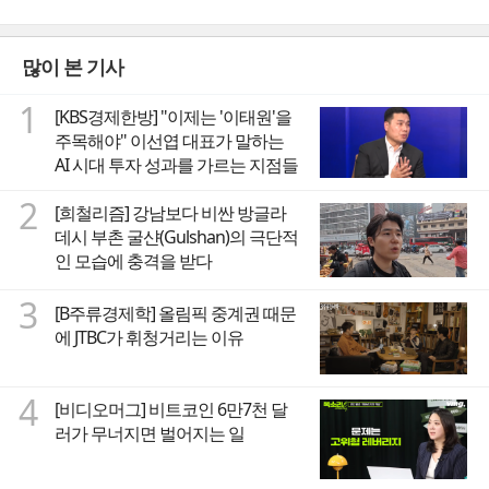
많이 본 기사
1
[KBS경제한방] "이제는 '이태원'을
주목해야" 이선엽 대표가 말하는
AI 시대 투자 성과를 가르는 지점들
2
[희철리즘] 강남보다 비싼 방글라
데시 부촌 굴샨(Gulshan)의 극단적
인 모습에 충격을 받다
3
[B주류경제학] 올림픽 중계권 때문
에 JTBC가 휘청거리는 이유
4
[비디오머그] 비트코인 6만7천 달
러가 무너지면 벌어지는 일