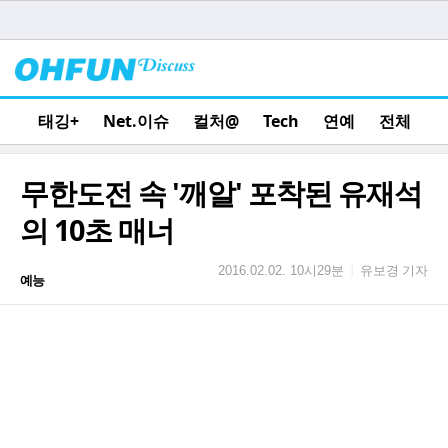
태깅+
Net.이슈
컬처@
Tech
연예
전체
무한도전 속 '깨알' 포착된 유재석
의 10초 매너
유보경 기자
|
2016.02.02. 10시29분
예능