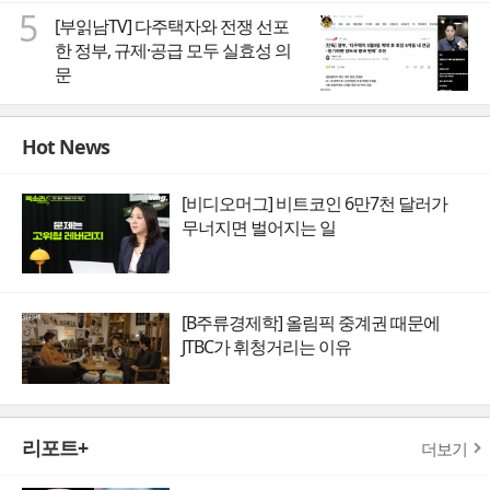
5
[부읽남TV] 다주택자와 전쟁 선포
한 정부, 규제·공급 모두 실효성 의
문
Hot News
[비디오머그] 비트코인 6만7천 달러가
무너지면 벌어지는 일
[B주류경제학] 올림픽 중계권 때문에
JTBC가 휘청거리는 이유
리포트+
더보기