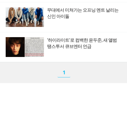
무대에서 미쳐가는 오프닝 멘트 날리는
신인 아이돌
'하이라이트'로 컴백한 윤두준, 새 앨범
땡스투서 큐브엔터 언급
1