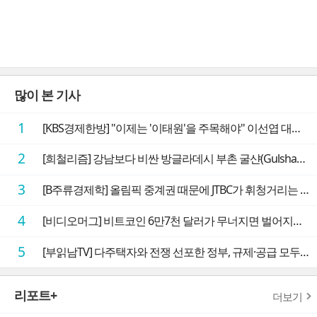
많이 본 기사
1
[KBS경제한방] "이제는 '이태원'을 주목해야" 이선엽 대표가 말하는 AI 시대 투자 성과를 가르는 지점들
2
[희철리즘] 강남보다 비싼 방글라데시 부촌 굴샨(Gulshan)의 극단적인 모습에 충격을 받다
3
[B주류경제학] 올림픽 중계권 때문에 JTBC가 휘청거리는 이유
4
[비디오머그] 비트코인 6만7천 달러가 무너지면 벌어지는 일
5
[부읽남TV] 다주택자와 전쟁 선포한 정부, 규제·공급 모두 실효성 의문
리포트+
더보기