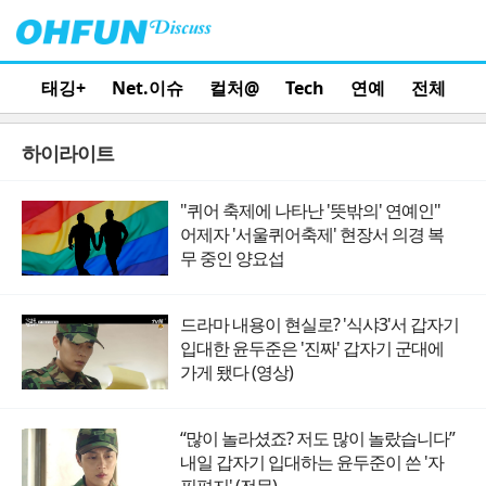
태깅+
Net.이슈
컬처@
Tech
연예
전체
하이라이트
"퀴어 축제에 나타난 '뜻밖의' 연예인"
어제자 '서울퀴어축제' 현장서 의경 복
무 중인 양요섭
드라마 내용이 현실로? '식샤3'서 갑자기
입대한 윤두준은 '진짜' 갑자기 군대에
가게 됐다 (영상)
“많이 놀라셨죠? 저도 많이 놀랐습니다”
내일 갑자기 입대하는 윤두준이 쓴 '자