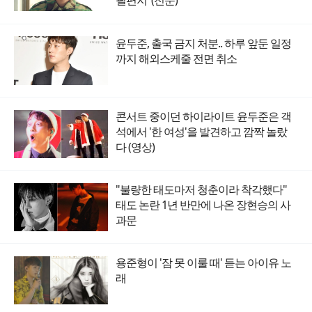
필편지' (전문)
윤두준, 출국 금지 처분.. 하루 앞둔 일정
까지 해외스케줄 전면 취소
콘서트 중이던 하이라이트 윤두준은 객
석에서 '한 여성'을 발견하고 깜짝 놀랐
다 (영상)
"불량한 태도마저 청춘이라 착각했다"
태도 논란 1년 반만에 나온 장현승의 사
과문
용준형이 '잠 못 이룰 때' 듣는 아이유 노
래