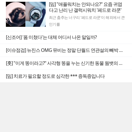
[밈] "애플워치는 안되나요?" 요즘 귀엽
다고 난리 난 갤럭시워치 '페드로 라쿤'
최근 춤추는 너구리 '페드로 라쿤'이 해외에서 큰
인기를
[신조어] '폼 미쳤다'는 대체 어디서 나온 말일까?
[이슈점검] 뉴진스 OMG 뮤비는 정말 단월드 연관설의 빼박 증거일까
[훗] "이게 똥이라고?" 사각형 똥을 누는 신기한 동물 웜뱃의 비밀
[밈] 치료가 필요할 정도로 심각한 *** 증독증입니다