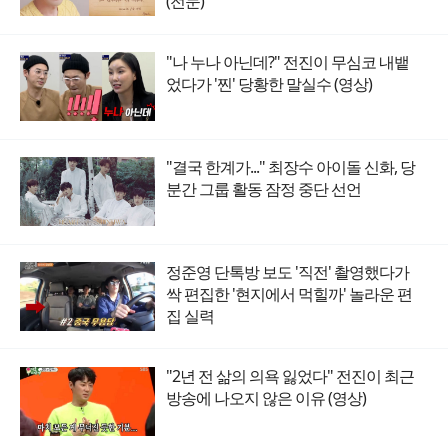
(전문)
"나 누나 아닌데?" 전진이 무심코 내뱉
었다가 '찐' 당황한 말실수 (영상)
"결국 한계가..." 최장수 아이돌 신화, 당
분간 그룹 활동 잠정 중단 선언
정준영 단톡방 보도 '직전' 촬영했다가
싹 편집한 '현지에서 먹힐까' 놀라운 편
집 실력
"2년 전 삶의 의욕 잃었다" 전진이 최근
방송에 나오지 않은 이유 (영상)