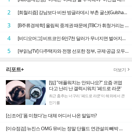
2
[희철리즘] 강남보다 비싼 방글라데시 부촌 굴샨(Gulshan)의 극단적인 모습에 충격을 받다
3
[B주류경제학] 올림픽 중계권 때문에 JTBC가 휘청거리는 이유
4
[비디오머그] 비트코인 6만7천 달러가 무너지면 벌어지는 일
5
[부읽남TV] 다주택자와 전쟁 선포한 정부, 규제·공급 모두 실효성 의문
리포트+
더보기
[밈] "애플워치는 안되나요?" 요즘 귀엽
다고 난리 난 갤럭시워치 '페드로 라쿤'
최근 춤추는 너구리 '페드로 라쿤'이 해외에서 큰
인기를
[신조어] '폼 미쳤다'는 대체 어디서 나온 말일까?
[이슈점검] 뉴진스 OMG 뮤비는 정말 단월드 연관설의 빼박 증거일까