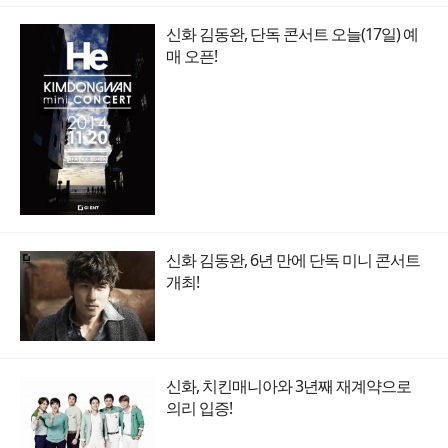
신화 김동완, 단독 콘서트 오늘(17일) 예
매 오픈!
신화 김동완, 6년 만에 단독 미니 콘서트
개최!
신화, 치킨매니아와 3년째 재계약으로
의리 입증!