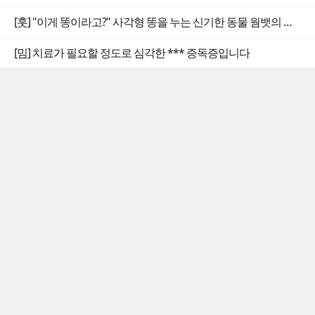
[훗] "이게 똥이라고?" 사각형 똥을 누는 신기한 동물 웜뱃의 비밀
[밈] 치료가 필요할 정도로 심각한 *** 증독증입니다