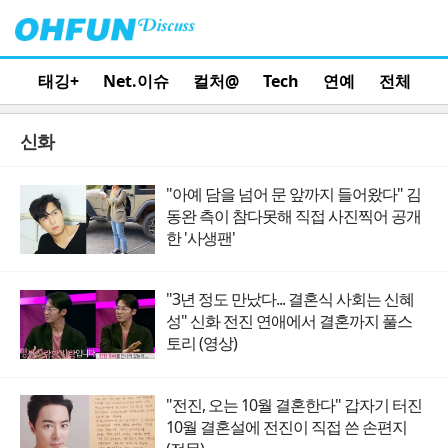
태깅+
Net.이슈
컬처@
Tech
연예
전체
신화
"아예 담을 넘어 문 앞까지 들어왔다" 김
동완 측이 참다못해 직접 사진찍어 공개
한 '사생팬'
"3년 정도 만났다... 결혼식 사회는 신혜
성" 신화 전진 연애에서 결혼까지 풀스
토리 (영상)
"전진, 오는 10월 결혼한다" 갑자기 터진
10월 결혼설에 전진이 직접 쓴 손편지