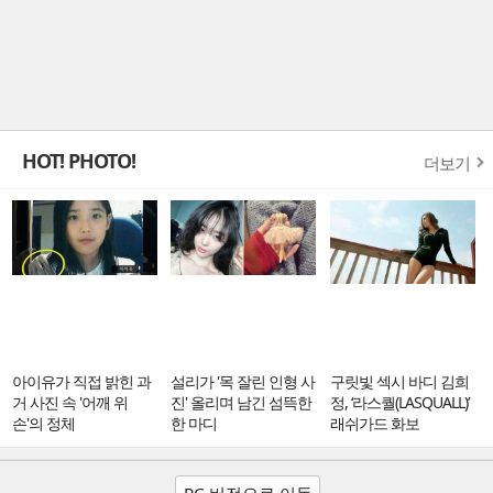
HOT! PHOTO!
더보기
아이유가 직접 밝힌 과
설리가 '목 잘린 인형 사
구릿빛 섹시 바디 김희
거 사진 속 '어깨 위
진' 올리며 남긴 섬뜩한
정, ‘라스퀄(LASQUALL)’
손'의 정체
한 마디
래쉬가드 화보