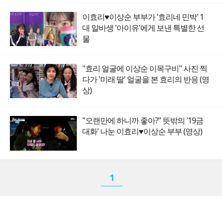
이효리♥이상순 부부가 '효리네 민박' 1
대 알바생 '아이유'에게 보낸 특별한 선
물
"효리 얼굴에 이상순 이목구비" 사진 찍
다가 '미래 딸' 얼굴을 본 효리의 반응 (영
상)
"오랜만에 하니까 좋아?" 뜻밖의 '19금
대화' 나눈 이효리♥이상순 부부 (영상)
1