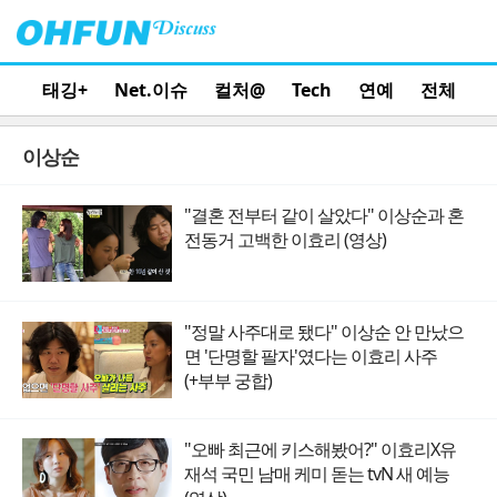
태깅+
Net.이슈
컬처@
Tech
연예
전체
이상순
"결혼 전부터 같이 살았다" 이상순과 혼
전동거 고백한 이효리 (영상)
"정말 사주대로 됐다" 이상순 안 만났으
면 '단명할 팔자'였다는 이효리 사주
(+부부 궁합)
"오빠 최근에 키스해봤어?" 이효리X유
재석 국민 남매 케미 돋는 tvN 새 예능