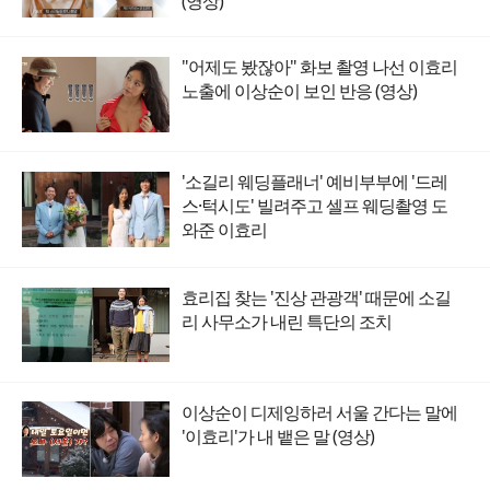
(영상)
"어제도 봤잖아" 화보 촬영 나선 이효리
노출에 이상순이 보인 반응 (영상)
'소길리 웨딩플래너' 예비부부에 '드레
스·턱시도' 빌려주고 셀프 웨딩촬영 도
와준 이효리
효리집 찾는 '진상 관광객' 때문에 소길
리 사무소가 내린 특단의 조치
이상순이 디제잉하러 서울 간다는 말에
'이효리'가 내 뱉은 말 (영상)