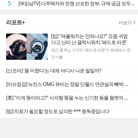
5
[부읽남TV] 다주택자와 전쟁 선포한 정부, 규제·공급 모두 실효성 의문
리포트+
더보기
[밈] "애플워치는 안되나요?" 요즘 귀엽
다고 난리 난 갤럭시워치 '페드로 라쿤'
최근 춤추는 너구리 '페드로 라쿤'이 해외에서 큰
인기를
[신조어] '폼 미쳤다'는 대체 어디서 나온 말일까?
[이슈점검] 뉴진스 OMG 뮤비는 정말 단월드 연관설의 빼박 증거일까
[훗] "이게 똥이라고?" 사각형 똥을 누는 신기한 동물 웜뱃의 비밀
[밈] 치료가 필요할 정도로 심각한 *** 증독증입니다