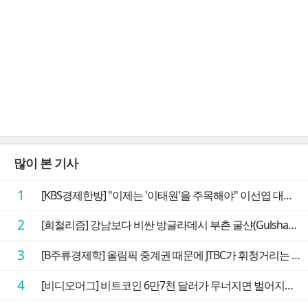
많이 본 기사
1
[KBS경제한방] "이제는 '이태원'을 주목해야" 이선엽 대표가 말하는 AI 시대 투자 성과를 가르는 지점들
2
[희철리즘] 강남보다 비싼 방글라데시 부촌 굴샨(Gulshan)의 극단적인 모습에 충격을 받다
3
[B주류경제학] 올림픽 중계권 때문에 JTBC가 휘청거리는 이유
4
[비디오머그] 비트코인 6만7천 달러가 무너지면 벌어지는 일