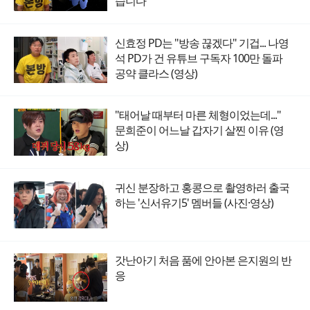
습니다"
신효정 PD는 "방송 끊겠다" 기겁... 나영
석 PD가 건 유튜브 구독자 100만 돌파
공약 클라스 (영상)
"태어날 때부터 마른 체형이었는데..."
문희준이 어느날 갑자기 살찐 이유 (영
상)
귀신 분장하고 홍콩으로 촬영하러 출국
하는 '신서유기5' 멤버들 (사진·영상)
갓난아기 처음 품에 안아본 은지원의 반
응