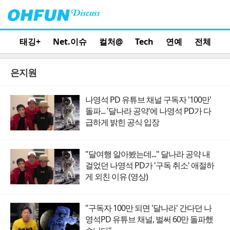
태깅+
Net.이슈
컬처@
Tech
연예
전체
은지원
나영석 PD 유튜브 채널 구독자 '100만'
돌파... '달나라 공약'에 나영석 PD가 다
급하게 밝힌 공식 입장
"달여행 알아봤는데..." 달나라 공약 내
걸었던 나영석 PD가 '구독 취소' 애절하
게 외친 이유 (영상)
"구독자 100만 되면 '달나라' 간다던 나
영석PD 유튜브 채널, 벌써 60만 돌파했