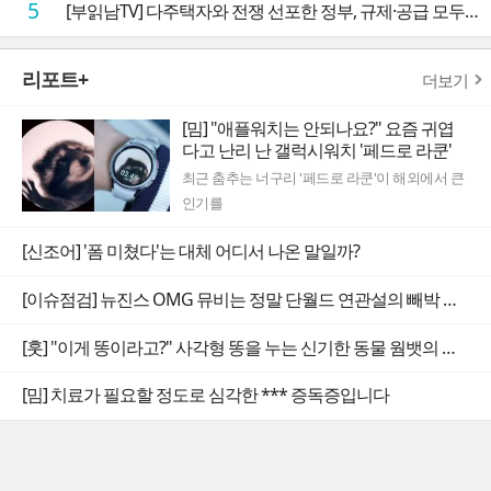
5
[부읽남TV] 다주택자와 전쟁 선포한 정부, 규제·공급 모두 실효성 의문
리포트+
더보기
[밈] "애플워치는 안되나요?" 요즘 귀엽
다고 난리 난 갤럭시워치 '페드로 라쿤'
최근 춤추는 너구리 '페드로 라쿤'이 해외에서 큰
인기를
[신조어] '폼 미쳤다'는 대체 어디서 나온 말일까?
[이슈점검] 뉴진스 OMG 뮤비는 정말 단월드 연관설의 빼박 증거일까
[훗] "이게 똥이라고?" 사각형 똥을 누는 신기한 동물 웜뱃의 비밀
[밈] 치료가 필요할 정도로 심각한 *** 증독증입니다