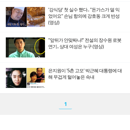
'강식당' 첫 실수 했다.. "돈가스가 덜 익
었어요" 손님 항의에 강호동 크게 반성
(영상)
"앞뒤가 안맞짜나!" 전설의 장수원 로봇
연기.. 상대 여성은 누구 (영상)
은지원이 '5촌 고모' 박근혜 대통령에 대
해 무겁게 털어놓은 속내
1