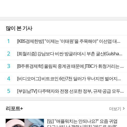
많이 본 기사
1
[KBS경제한방] "이제는 '이태원'을 주목해야" 이선엽 대표가 말하는 AI 시대 투자 성과를 가르는 지점들
2
[희철리즘] 강남보다 비싼 방글라데시 부촌 굴샨(Gulshan)의 극단적인 모습에 충격을 받다
3
[B주류경제학] 올림픽 중계권 때문에 JTBC가 휘청거리는 이유
4
[비디오머그] 비트코인 6만7천 달러가 무너지면 벌어지는 일
5
[부읽남TV] 다주택자와 전쟁 선포한 정부, 규제·공급 모두 실효성 의문
리포트+
더보기
[밈] "애플워치는 안되나요?" 요즘 귀엽
다고 난리 난 갤럭시워치 '페드로 라쿤'