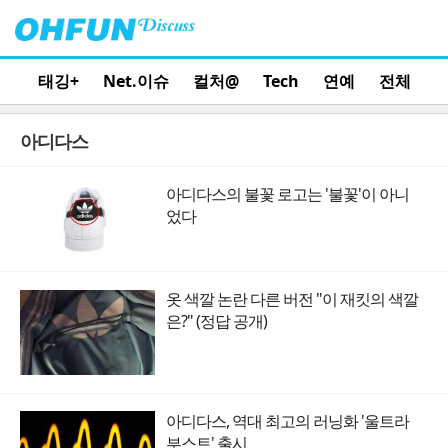
태깅+
Net.이슈
컬처@
Tech
연예
전체
아디다스
아디다스의 불꽃 로고는 '불꽃'이 아니
었다
옷 색깔 논란 다른 버전 "이 재킷의 색깔
은?" (정답 공개)
아디다스, 역대 최고의 러닝화 '울트라
부스트' 출시