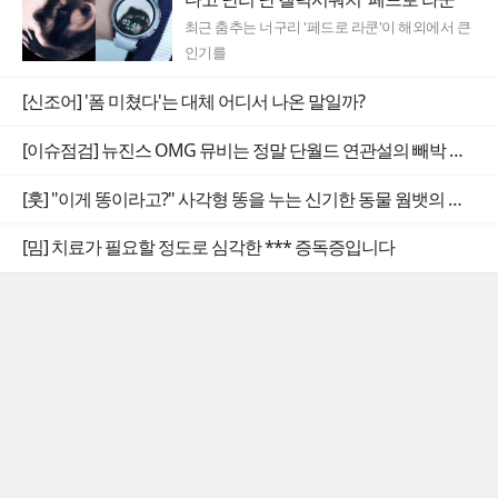
최근 춤추는 너구리 '페드로 라쿤'이 해외에서 큰
인기를
[신조어] '폼 미쳤다'는 대체 어디서 나온 말일까?
[이슈점검] 뉴진스 OMG 뮤비는 정말 단월드 연관설의 빼박 증거일까
[훗] "이게 똥이라고?" 사각형 똥을 누는 신기한 동물 웜뱃의 비밀
[밈] 치료가 필요할 정도로 심각한 *** 증독증입니다