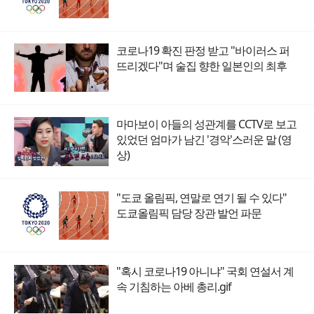
코로나19 확진 판정 받고 "바이러스 퍼
뜨리겠다"며 술집 향한 일본인의 최후
마마보이 아들의 성관계를 CCTV로 보고
있었던 엄마가 남긴 '경악'스러운 말 (영
상)
"도쿄 올림픽, 연말로 연기 될 수 있다"
도쿄올림픽 담당 장관 발언 파문
"혹시 코로나19 아니냐" 국회 연설서 계
속 기침하는 아베 총리.gif