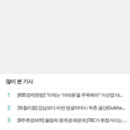
많이 본 기사
1
[KBS경제한방] "이제는 '이태원'을 주목해야" 이선엽 대표가 말하는 AI 시대 투자 성과를 가르는 지점들
2
[희철리즘] 강남보다 비싼 방글라데시 부촌 굴샨(Gulshan)의 극단적인 모습에 충격을 받다
3
[B주류경제학] 올림픽 중계권 때문에 JTBC가 휘청거리는 이유