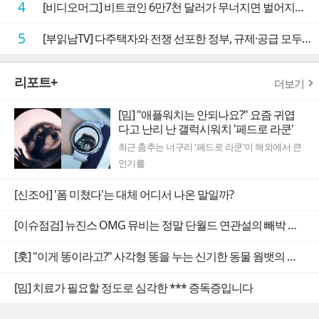
4
[비디오머그] 비트코인 6만7천 달러가 무너지면 벌어지는 일
5
[부읽남TV] 다주택자와 전쟁 선포한 정부, 규제·공급 모두 실효성 의문
리포트+
더보기
[밈] "애플워치는 안되나요?" 요즘 귀엽
다고 난리 난 갤럭시워치 '페드로 라쿤'
최근 춤추는 너구리 '페드로 라쿤'이 해외에서 큰
인기를
[신조어] '폼 미쳤다'는 대체 어디서 나온 말일까?
[이슈점검] 뉴진스 OMG 뮤비는 정말 단월드 연관설의 빼박 증거일까
[훗] "이게 똥이라고?" 사각형 똥을 누는 신기한 동물 웜뱃의 비밀
[밈] 치료가 필요할 정도로 심각한 *** 증독증입니다