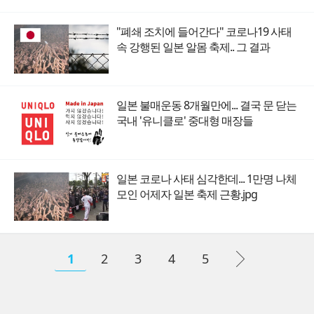
"폐쇄 조치에 들어간다" 코로나19 사태
속 강행된 일본 알몸 축제.. 그 결과
일본 불매운동 8개월만에... 결국 문 닫는
국내 '유니클로' 중대형 매장들
일본 코로나 사태 심각한데... 1만명 나체
모인 어제자 일본 축제 근황.jpg
1
2
3
4
5