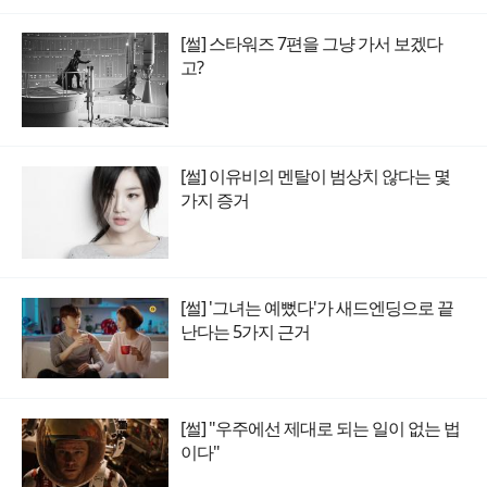
[썰] 스타워즈 7편을 그냥 가서 보겠다
고?
[썰] 이유비의 멘탈이 범상치 않다는 몇
가지 증거
[썰] '그녀는 예뻤다'가 새드엔딩으로 끝
난다는 5가지 근거
[썰] "우주에선 제대로 되는 일이 없는 법
이다"