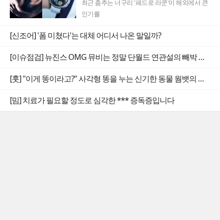
최근 춤추는 너구리 '페드로 라쿤'이 해외에서 큰
인기를
[신조어] '폼 미쳤다'는 대체 어디서 나온 말일까?
[이슈점검] 뉴진스 OMG 뮤비는 정말 단월드 연관설의 빼박 증거일까
[훗] "이게 똥이라고?" 사각형 똥을 누는 신기한 동물 웜뱃의 비밀
[밈] 치료가 필요할 정도로 심각한 *** 증독증입니다