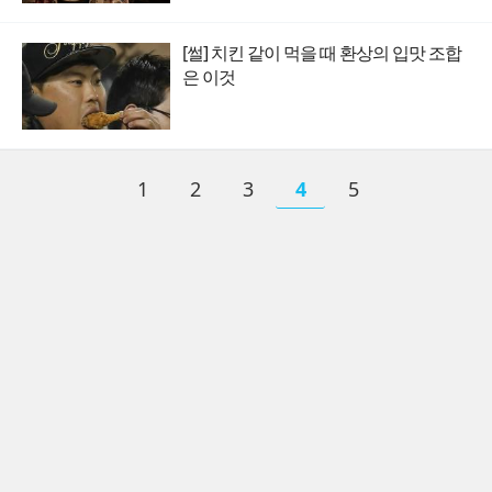
[썰] 치킨 같이 먹을 때 환상의 입맛 조합
은 이것
1
2
3
4
5