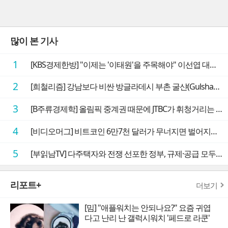
많이 본 기사
1
[KBS경제한방] "이제는 '이태원'을 주목해야" 이선엽 대표가 말하는 AI 시대 투자 성과를 가르는 지점들
2
[희철리즘] 강남보다 비싼 방글라데시 부촌 굴샨(Gulshan)의 극단적인 모습에 충격을 받다
3
[B주류경제학] 올림픽 중계권 때문에 JTBC가 휘청거리는 이유
4
[비디오머그] 비트코인 6만7천 달러가 무너지면 벌어지는 일
5
[부읽남TV] 다주택자와 전쟁 선포한 정부, 규제·공급 모두 실효성 의문
리포트+
더보기
[밈] "애플워치는 안되나요?" 요즘 귀엽
다고 난리 난 갤럭시워치 '페드로 라쿤'