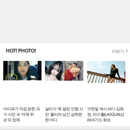
HOT! PHOTO!
더보기
아이유가 직접 밝힌 과
설리가 '목 잘린 인형 사
구릿빛 섹시 바디 김희
거 사진 속 '어깨 위
진' 올리며 남긴 섬뜩한
정, ‘라스퀄(LASQUALL)’
손'의 정체
한 마디
래쉬가드 화보