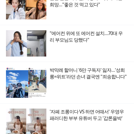
희망…"좋은 것 먹고 있다"
"에어컨 위에 또 에어컨 설치…70대 우
리 부모님도 당했다"
박막례 할머니 '6만 구독자' 잃자…'성희
롱=위트'라던 손녀 결국엔 "죄송합니다"
'자폐 조롱이다 VS 하면 어때서' 우영우
패러디한 부부 유튜버 두고 '갑론을박'