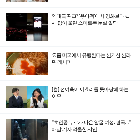
역대급 관크? '용아맥'에서 영화보다 쉴
새 없이 울린 스마트폰 분실 알람
요즘 미국에서 유행한다는 신기한 신라
면 레시피
[썰] 전여옥이 이효리를 못마땅해 하는
이유
"초인종 누르자 나온 알몸 여성, 결국…"
배달 기사 억울한 사연