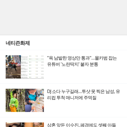
네티즌화제
"욕 남발한 영상만 통과"…몰카범 잡는
유튜버 '노란딱지' 붙자 분통
DJ 소다 누구길래…투샷 못 찍은 남성, 유
리컵 투척 매니저에 주먹질
삼혼 앞둔 이수진, 폐경에도 셋째 아들