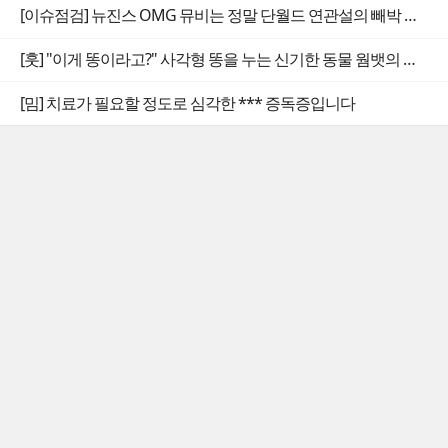
[이슈점검] 뉴진스 OMG 뮤비는 정말 단월드 연관설의 빼박 증거일까
[훗] "이게 똥이라고?" 사각형 똥을 누는 신기한 동물 웜뱃의 비밀
[밈] 치료가 필요할 정도로 심각한 *** 증독증입니다