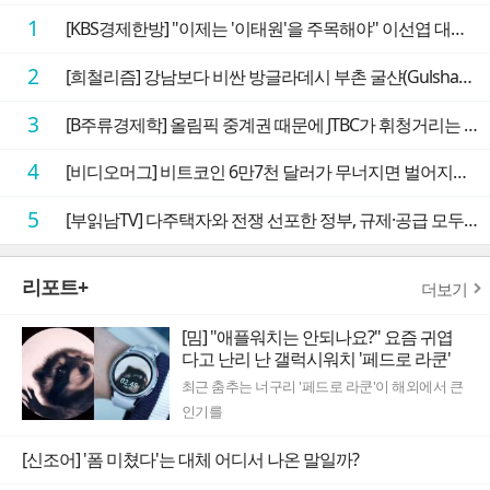
1
[KBS경제한방] "이제는 '이태원'을 주목해야" 이선엽 대표가 말하는 AI 시대 투자 성과를 가르는 지점들
2
[희철리즘] 강남보다 비싼 방글라데시 부촌 굴샨(Gulshan)의 극단적인 모습에 충격을 받다
3
[B주류경제학] 올림픽 중계권 때문에 JTBC가 휘청거리는 이유
4
[비디오머그] 비트코인 6만7천 달러가 무너지면 벌어지는 일
5
[부읽남TV] 다주택자와 전쟁 선포한 정부, 규제·공급 모두 실효성 의문
리포트+
더보기
[밈] "애플워치는 안되나요?" 요즘 귀엽
다고 난리 난 갤럭시워치 '페드로 라쿤'
최근 춤추는 너구리 '페드로 라쿤'이 해외에서 큰
인기를
[신조어] '폼 미쳤다'는 대체 어디서 나온 말일까?