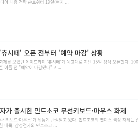
어 대응 전략 @트위터 19일(현지 ...
츄시떼' 오픈 전부터 '예약 마감' 상황
제를 모았던 메이드카페 '츄시떼'가 예고대로 지난 15일 정식 오픈했다. 10
 이틀 전 "예약이 마감됐다"고 ...
전자가 출시한 민트초코 무선키보드·마우스 화제
선키보드·마우스’가 뒤늦게 관심받고 있다. 민트초코의 벳이스 색상 자체는 
 대목. 삼성전자의 민트초코 ...