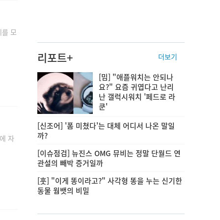
제를 모
리포트+
더보기
[밈] "애플워치는 안되나
요?" 요즘 귀엽다고 난리
난 갤럭시워치 '페드로 라
쿤'
[신조어] '폼 미쳤다'는 대체 어디서 나온 말일
까?
에 자
[이슈점검] 뉴진스 OMG 뮤비는 정말 단월드 연
관설의 빼박 증거일까
[훗] "이게 똥이라고?" 사각형 똥을 누는 신기한
동물 웜뱃의 비밀