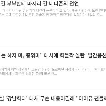
 건 부부한테 따지러 간 네티즌의 전언
 태극기가 아닌 일장기가 내걸려 논란이 일고 있다. 세종 시민들이 모인 인터
소 등에 따르면 1일 오전 한솔동 한 아파트 베란다에 일장기가 내걸려 주...
사는 하지 마, 중꺾마" 대사에 화들짝 놀란 '빨간풍선
 마지막회 이별 장면에서 그동안 불만을 토로하던 시청자들의 불만이 터져나왔다
종회에서는 조은산(정유민 분)이 불륜 관...
설 '강남화타' 대체 무슨 내용이길래 "아이유 팬들