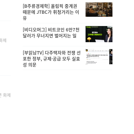
[B주류경제학] 올림픽 중계권
때문에 JTBC가 휘청거리는 이
유
[비디오머그] 비트코인 6만7천
달러가 무너지면 벌어지는 일
 화제
[부읽남TV] 다주택자와 전쟁 선
포한 정부, 규제·공급 모두 실효
성 의문
큰 화제