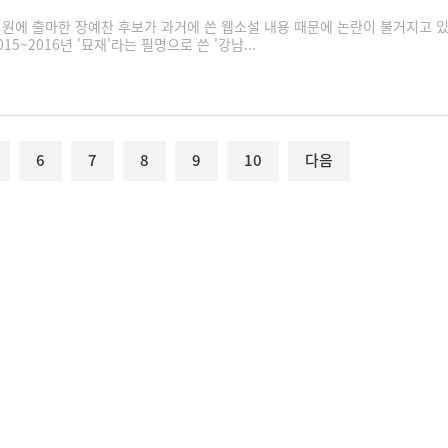
에 출마한 장예찬 후보가 과거에 쓴 웹소설 내용 때문에 논란이 불거지고 있
5~2016년 '묘재'라는 필명으로 쓴 '강남...
6
7
8
9
10
다음