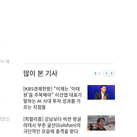
0% 예
많이 본 기사
1
/ 2
[KBS경제한방] "이제는 '이태
원'을 주목해야" 이선엽 대표가
말하는 AI 시대 투자 성과를 가
르는 지점들
[희철리즘] 강남보다 비싼 방글
괜찮았
라데시 부촌 굴샨(Gulshan)의
극단적인 모습에 충격을 받다