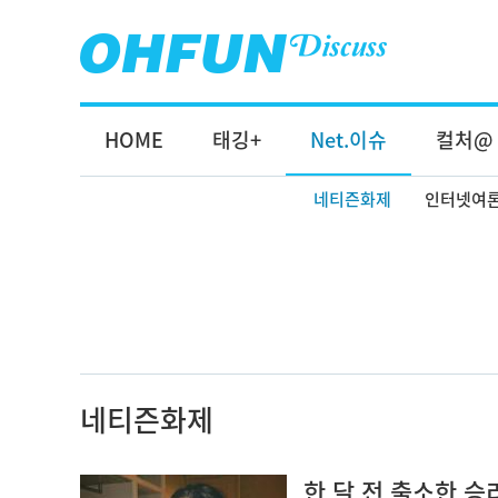
HOME
태깅+
Net.이슈
컬처@
네티즌화제
인터넷여
네티즌화제
한 달 전 출소한 승