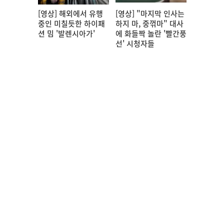
[영상] 해외에서 유행
[영상] "마지막 인사는
중인 미칠듯한 하이패
하지 마, 중꺾마" 대사
션 밈 '발렌시아가'
에 화들짝 놀란 '빨간풍
선' 시청자들