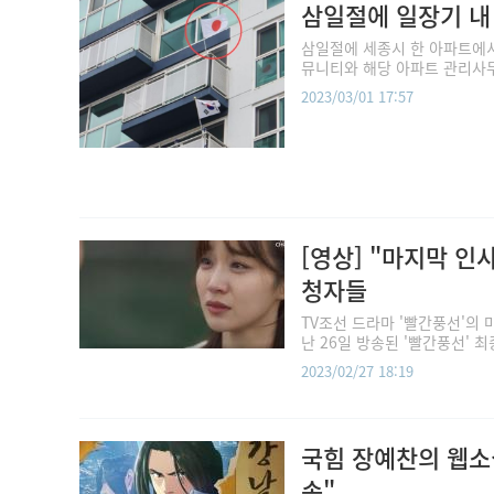
삼일절에 일장기 내
삼일절에 세종시 한 아파트에서
뮤니티와 해당 아파트 관리사무
2023/03/01 17:57
[영상] "마지막 인
청자들
TV조선 드라마 '빨간풍선'의
난 26일 방송된 '빨간풍선' 최
2023/02/27 18:19
국힘 장예찬의 웹소
송"