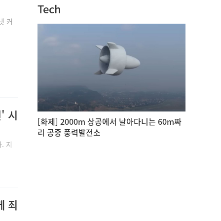
Tech
넷 커
' 시
[화제] 2000m 상공에서 날아다니는 60m짜
리 공중 풍력발전소
. 지
께 죄