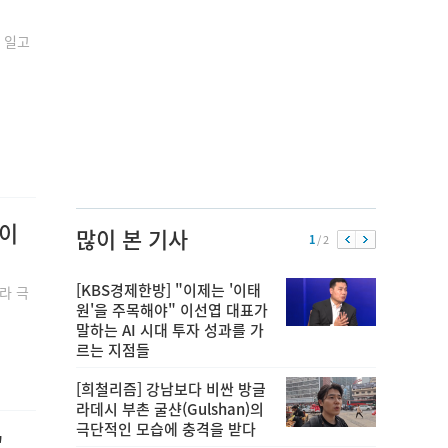
 일고
 이
많이 본 기사
1
/ 2
[KBS경제한방] "이제는 '이태
라 극
원'을 주목해야" 이선엽 대표가
말하는 AI 시대 투자 성과를 가
르는 지점들
[희철리즘] 강남보다 비싼 방글
라데시 부촌 굴샨(Gulshan)의
극단적인 모습에 충격을 받다
"