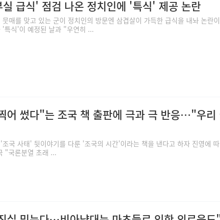
실 급식' 점검 나온 정치인에 '특식' 제공 논란
해 뭇매를 맞고 있는 군이 정치인의 방문엔 삼겹살이 가득한 급식을 내놔 논란이
'특식'이 예정된 날과 "우연히 ...
찍어 썼다"는 조국 책 출판에 극과 극 반응…"우리
'조국 사태' 뒷이야기를 다룬 '조국의 시간'이라는 책을 낸다고 하자 진영에 따
 "국론분열 초래 ...
 진실 믿는다…비아냥대는 마초들로 인한 외로움도