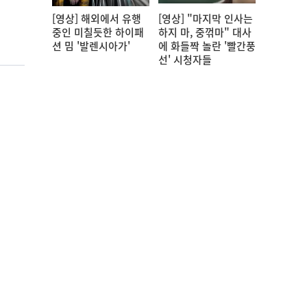
[영상] 해외에서 유행
[영상] "마지막 인사는
중인 미칠듯한 하이패
하지 마, 중꺾마" 대사
션 밈 '발렌시아가'
에 화들짝 놀란 '빨간풍
선' 시청자들