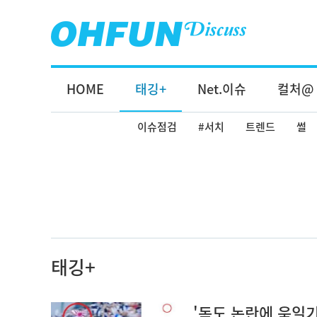
HOME
태깅+
Net.이슈
컬처@
이슈점검
#서치
트렌드
썰
태깅+
'독도 논란에 욱일기