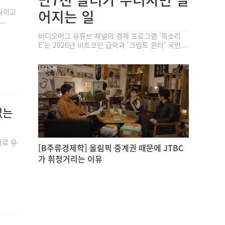
싸이고
어지는 일
..
비디오머그 유튜브 채널의 경제 프로그램 ‘똑소리
E’는 2026년 비트코인 급락과 ‘크립토 윈터’ 국면...
없는
리로 유
[B주류경제학] 올림픽 중계권 때문에 JTBC
가 휘청거리는 이유