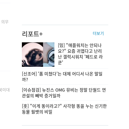
 의무
리포트+
더보기
[밈] "애플워치는 안되나
요?" 요즘 귀엽다고 난리
난 갤럭시워치 '페드로 라
쿤'
[신조어] '폼 미쳤다'는 대체 어디서 나온 말일
까?
 북미대
[이슈점검] 뉴진스 OMG 뮤비는 정말 단월드 연
관설의 빼박 증거일까
[훗] "이게 똥이라고?" 사각형 똥을 누는 신기한
동물 웜뱃의 비밀