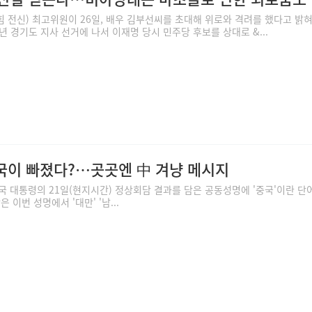
 전신) 최고위원이 26일, 배우 김부선씨를 초대해 위로와 격려를 했다고 밝혀
8년 경기도 지사 선거에 나서 이재명 당시 민주당 후보를 상대로 &...
이 빠졌다?…곳곳엔 中 겨냥 메시지
국 대통령의 21일(현지시간) 정상회담 결과를 담은 공동성명에 '중국'이란 단
 이번 성명에서 '대만' '남...