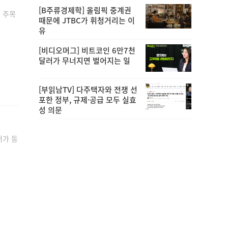
[B주류경제학] 올림픽 중계권
 주목
때문에 JTBC가 휘청거리는 이
유
[비디오머그] 비트코인 6만7천
달러가 무너지면 벌어지는 일
[부읽남TV] 다주택자와 전쟁 선
포한 정부, 규제·공급 모두 실효
성 의문
어가 등