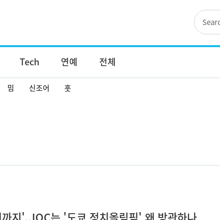
Tech
연예
전체
밈
신조어
훗
까지'..IOC는 '도쿄 정치올림픽' 왜 방관하나