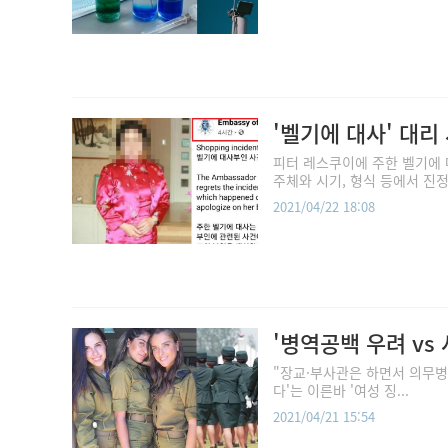
'벨기에 대사' 대리
피터 레스쿠이에 주한 벨기에 
주체와 시기, 형식 등에서 진정
2021/04/22 18:08
'병역공백 우려 vs
"장교·부사관은 하면서 의무병은
다'는 이른바 '여성 징...
2021/04/21 15:54