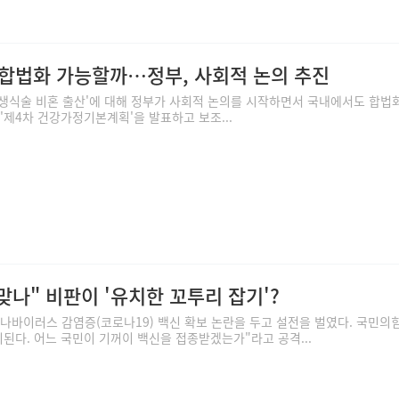
' 합법화 가능할까…정부, 사회적 논의 추진
생식술 비혼 출산'에 대해 정부가 사회적 논의를 시작하면서 국내에서도 합법
'제4차 건강가정기본계획'을 발표하고 보조...
맞나" 비판이 '유치한 꼬투리 잡기'?
로나바이러스 감염증(코로나19) 백신 확보 논란을 두고 설전을 벌였다. 국민의
된다. 어느 국민이 기꺼이 백신을 접종받겠는가"라고 공격...