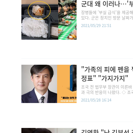
군대 왜 이러나…'부
장병들에 '부실 급식'을 제공
있다. 군은 정치인 방문 날짜가 
2021/05/29 21:51
"가족의 피에 펜을 
정표" "가지가지"
조국 전 법무부 장관이 이른바 
과 극의 반응이 나왔다. ◇ 조국
2021/05/28 16:14
김영환 "난 김부선