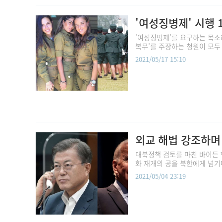
'여성징병제' 시행
'여성징병제'를 요구하는 목소
복무'를 주장하는 청원이 모두 
2021/05/17 15:10
외교 해법 강조하며
대북정책 검토를 마친 바이든 
화 재개의 공을 북한에게 넘기
2021/05/04 23:19