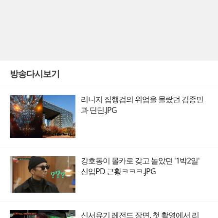
방송다시보기
리니지 집행검의 위엄을 몰랐던 김종민
과 딘딘.JPG
강호동이 몰카로 갖고 놀았던 '1박2일'
신입PD 근황ㅋㅋㅋ.JPG
신서유기 레전드 장면, 첫 촬영에서 리