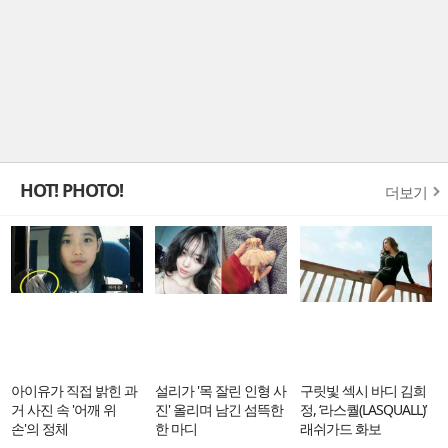
HOT! PHOTO!
더보기
아이유가 직접 밝힌 과
설리가 '목 잘린 인형 사
구릿빛 섹시 바디 김희
거 사진 속 '어깨 위
진' 올리며 남긴 섬뜩한
정, ‘라스퀄(LASQUALL)’
손'의 정체
한 마디
래쉬가드 화보