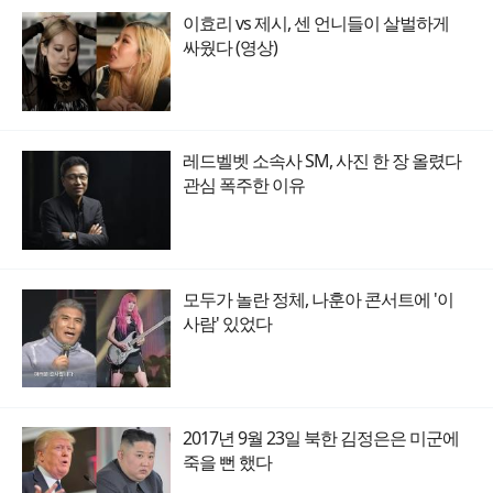
이효리 vs 제시, 센 언니들이 살벌하게
싸웠다 (영상)
레드벨벳 소속사 SM, 사진 한 장 올렸다
관심 폭주한 이유
모두가 놀란 정체, 나훈아 콘서트에 '이
사람' 있었다
2017년 9월 23일 북한 김정은은 미군에
죽을 뻔 했다