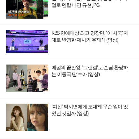
얼로 멘탈 나간 규현.JPG
KBS 연예대상 최고 명장면, '이 시국' 제
대로 반영한 제시와 유재석 (영상)
예절의 끝판왕, '그랜절'로 손님 환영하
는 이동국 딸 수아 (영상)
'여신' 박시연에게 도대체 무슨 일이 있
었던 것일까 (영상)