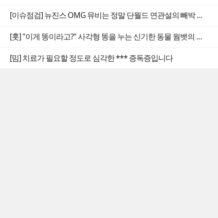
[이슈점검] 뉴진스 OMG 뮤비는 정말 단월드 연관설의 빼박 증거일까
[훗] "이게 똥이라고?" 사각형 똥을 누는 신기한 동물 웜뱃의 비밀
[밈] 치료가 필요할 정도로 심각한 *** 증독증입니다