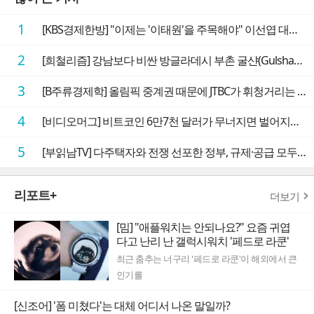
1
[KBS경제한방] "이제는 '이태원'을 주목해야" 이선엽 대표가 말하는 AI 시대 투자 성과를 가르는 지점들
2
[희철리즘] 강남보다 비싼 방글라데시 부촌 굴샨(Gulshan)의 극단적인 모습에 충격을 받다
3
[B주류경제학] 올림픽 중계권 때문에 JTBC가 휘청거리는 이유
4
[비디오머그] 비트코인 6만7천 달러가 무너지면 벌어지는 일
5
[부읽남TV] 다주택자와 전쟁 선포한 정부, 규제·공급 모두 실효성 의문
리포트+
더보기
[밈] "애플워치는 안되나요?" 요즘 귀엽
다고 난리 난 갤럭시워치 '페드로 라쿤'
최근 춤추는 너구리 '페드로 라쿤'이 해외에서 큰
인기를
[신조어] '폼 미쳤다'는 대체 어디서 나온 말일까?