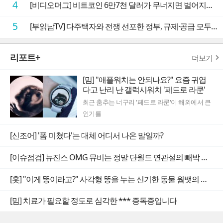
4
[비디오머그] 비트코인 6만7천 달러가 무너지면 벌어지는 일
5
[부읽남TV] 다주택자와 전쟁 선포한 정부, 규제·공급 모두 실효성 의문
리포트+
더보기
[밈] "애플워치는 안되나요?" 요즘 귀엽
다고 난리 난 갤럭시워치 '페드로 라쿤'
최근 춤추는 너구리 '페드로 라쿤'이 해외에서 큰
인기를
[신조어] '폼 미쳤다'는 대체 어디서 나온 말일까?
[이슈점검] 뉴진스 OMG 뮤비는 정말 단월드 연관설의 빼박 증거일까
[훗] "이게 똥이라고?" 사각형 똥을 누는 신기한 동물 웜뱃의 비밀
[밈] 치료가 필요할 정도로 심각한 *** 증독증입니다