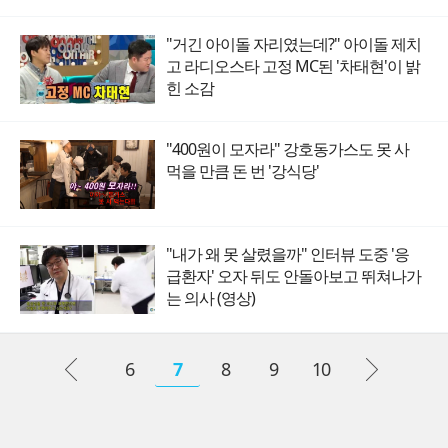
"거긴 아이돌 자리였는데?" 아이돌 제치
고 라디오스타 고정 MC된 '차태현'이 밝
힌 소감
"400원이 모자라" 강호동가스도 못 사
먹을 만큼 돈 번 '강식당'
"내가 왜 못 살렸을까" 인터뷰 도중 '응
급환자' 오자 뒤도 안돌아보고 뛰쳐나가
는 의사 (영상)
6
7
8
9
10