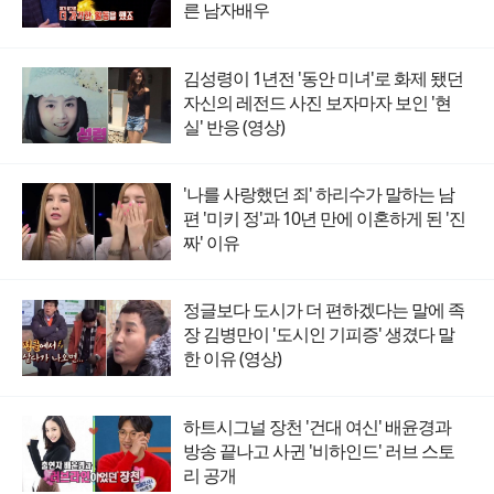
른 남자배우
김성령이 1년전 '동안 미녀'로 화제 됐던
자신의 레전드 사진 보자마자 보인 '현
실' 반응 (영상)
'나를 사랑했던 죄' 하리수가 말하는 남
편 '미키 정'과 10년 만에 이혼하게 된 '진
짜' 이유
정글보다 도시가 더 편하겠다는 말에 족
장 김병만이 '도시인 기피증' 생겼다 말
한 이유 (영상)
하트시그널 장천 '건대 여신' 배윤경과
방송 끝나고 사귄 '비하인드' 러브 스토
리 공개