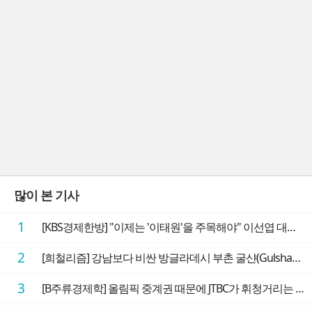
많이 본 기사
1
[KBS경제한방] "이제는 '이태원'을 주목해야" 이선엽 대표가 말하는 AI 시대 투자 성과를 가르는 지점들
2
[희철리즘] 강남보다 비싼 방글라데시 부촌 굴샨(Gulshan)의 극단적인 모습에 충격을 받다
3
[B주류경제학] 올림픽 중계권 때문에 JTBC가 휘청거리는 이유