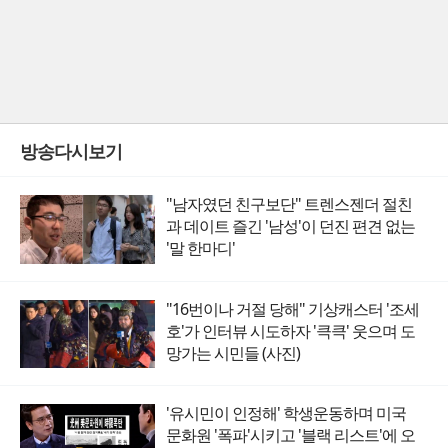
방송다시보기
"남자였던 친구보단" 트렌스젠더 절친
과 데이트 즐긴 '남성'이 던진 편견 없는
'말 한마디'
"16번이나 거절 당해" 기상캐스터 '조세
호'가 인터뷰 시도하자 '큭큭' 웃으며 도
망가는 시민들 (사진)
'유시민이 인정해' 학생운동하며 미국
문화원 '폭파'시키고 '블랙 리스트'에 오