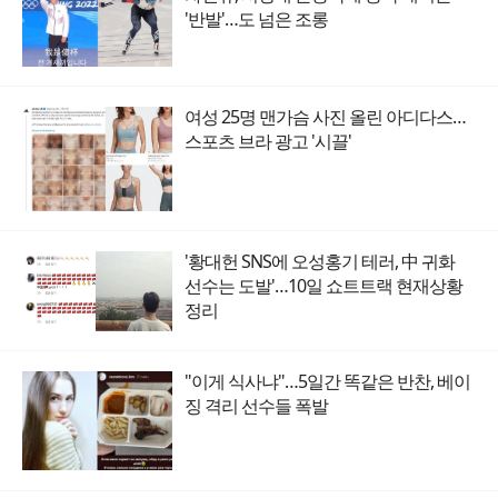
'반발'…도 넘은 조롱
여성 25명 맨가슴 사진 올린 아디다스…
스포츠 브라 광고 '시끌'
'황대헌 SNS에 오성홍기 테러, 中 귀화
선수는 도발'…10일 쇼트트랙 현재상황
정리
"이게 식사냐"…5일간 똑같은 반찬, 베이
징 격리 선수들 폭발