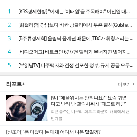
1
[KBS경제한방] "이제는 '이태원'을 주목해야" 이선엽 대표가 말하는 AI 시대 투자 성과를 가르는 지점들
2
[희철리즘] 강남보다 비싼 방글라데시 부촌 굴샨(Gulshan)의 극단적인 모습에 충격을 받다
3
[B주류경제학] 올림픽 중계권 때문에 JTBC가 휘청거리는 이유
4
[비디오머그] 비트코인 6만7천 달러가 무너지면 벌어지는 일
5
[부읽남TV] 다주택자와 전쟁 선포한 정부, 규제·공급 모두 실효성 의문
리포트+
더보기
[밈] "애플워치는 안되나요?" 요즘 귀엽
다고 난리 난 갤럭시워치 '페드로 라쿤'
최근 춤추는 너구리 '페드로 라쿤'이 해외에서 큰
인기를
[신조어] '폼 미쳤다'는 대체 어디서 나온 말일까?