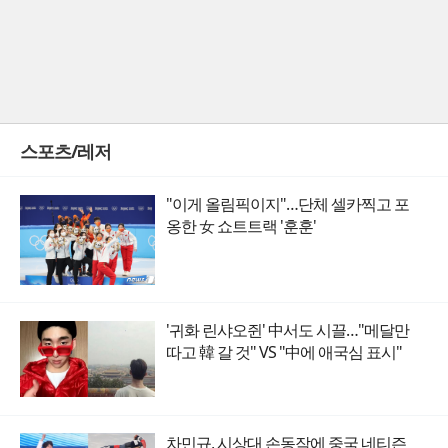
스포츠/레저
"이게 올림픽이지"…단체 셀카찍고 포
옹한 女 쇼트트랙 '훈훈'
'귀화 린샤오쥔' 中서도 시끌…"메달만
따고 韓 갈 것" VS "中에 애국심 표시"
차민규, 시상대 손동작에 중국 네티즌