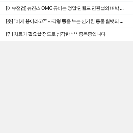
[이슈점검] 뉴진스 OMG 뮤비는 정말 단월드 연관설의 빼박 증거일까
[훗] "이게 똥이라고?" 사각형 똥을 누는 신기한 동물 웜뱃의 비밀
[밈] 치료가 필요할 정도로 심각한 *** 증독증입니다