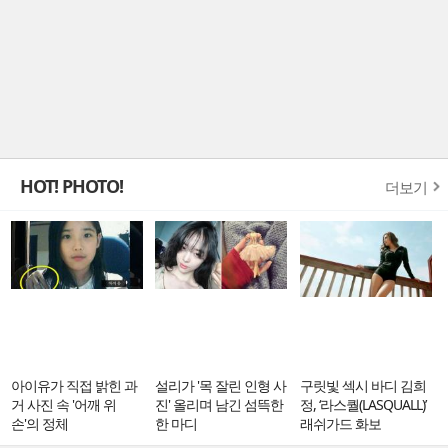
HOT! PHOTO!
더보기
아이유가 직접 밝힌 과
설리가 '목 잘린 인형 사
구릿빛 섹시 바디 김희
거 사진 속 '어깨 위
진' 올리며 남긴 섬뜩한
정, ‘라스퀄(LASQUALL)’
손'의 정체
한 마디
래쉬가드 화보