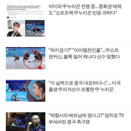
아미와 中누리꾼 전쟁 중…중화권 매체
도 "쇼트트랙 中누리꾼 반응 과하다"
"하키경기?" "아이템전인줄"…中쇼트
판커신, 블록 밀어 캐나다 선수 맞혔다
"이 실력으로 중국 대표하다니"… 미국
출생 中피겨선수 조롱한 中 누리꾼
"박항서의 베트남에 졌다고?" 망치로 TV
부숴버린 중국 축구팬