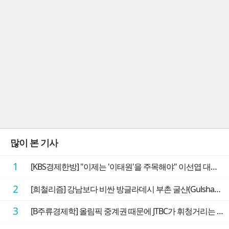
많이 본 기사
1
[KBS경제한방] "이제는 '이태원'을 주목해야" 이선엽 대표가 말하는 AI 시대 투자 성과를 가르는 지점들
2
[희철리즘] 강남보다 비싼 방글라데시 부촌 굴샨(Gulshan)의 극단적인 모습에 충격을 받다
3
[B주류경제학] 올림픽 중계권 때문에 JTBC가 휘청거리는 이유