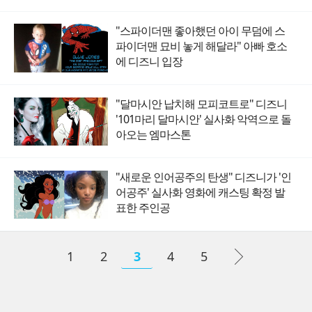
"스파이더맨 좋아했던 아이 무덤에 스
파이더맨 묘비 놓게 해달라" 아빠 호소
에 디즈니 입장
"달마시안 납치해 모피코트로" 디즈니
'101마리 달마시안' 실사화 악역으로 돌
아오는 엠마스톤
"새로운 인어공주의 탄생" 디즈니가 '인
어공주' 실사화 영화에 캐스팅 확정 발
표한 주인공
1
2
3
4
5