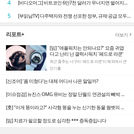
4
[비디오머그] 비트코인 6만7천 달러가 무너지면 벌어지는 일
5
[부읽남TV] 다주택자와 전쟁 선포한 정부, 규제·공급 모두 실효성 의문
리포트+
더보기
[밈] "애플워치는 안되나요?" 요즘 귀엽
다고 난리 난 갤럭시워치 '페드로 라쿤'
최근 춤추는 너구리 '페드로 라쿤'이 해외에서 큰
인기를
[신조어] '폼 미쳤다'는 대체 어디서 나온 말일까?
[이슈점검] 뉴진스 OMG 뮤비는 정말 단월드 연관설의 빼박 증거일까
[훗] "이게 똥이라고?" 사각형 똥을 누는 신기한 동물 웜뱃의 비밀
[밈] 치료가 필요할 정도로 심각한 *** 증독증입니다