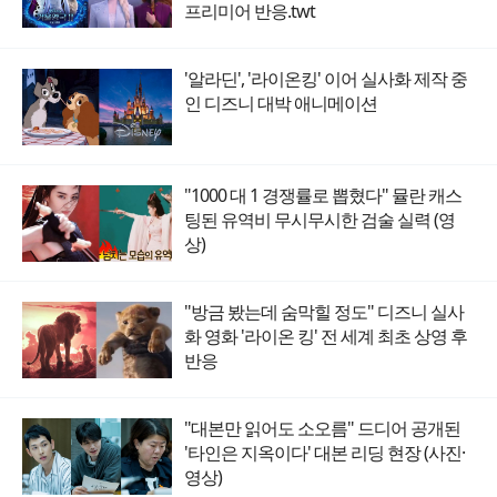
프리미어 반응.twt
'알라딘', '라이온킹' 이어 실사화 제작 중
인 디즈니 대박 애니메이션
"1000 대 1 경쟁률로 뽑혔다" 뮬란 캐스
팅된 유역비 무시무시한 검술 실력 (영
상)
"방금 봤는데 숨막힐 정도" 디즈니 실사
화 영화 '라이온 킹' 전 세계 최초 상영 후
반응
"대본만 읽어도 소오름" 드디어 공개된
'타인은 지옥이다' 대본 리딩 현장 (사진·
영상)