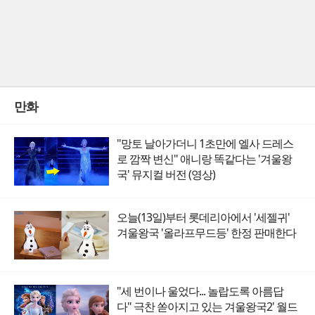
만화
"망토 날아가더니 1초만에 엘사 드레스
로 깜짝 변신" 애니랑 똑같다는 '겨울왕
국' 뮤지컬 버전 (영상)
오늘(13일)부터 롯데리아에서 '세젤귀'
겨울왕국 '올라프무드등' 한정 판매한다
"세 번이나 울었다... 놀랍도록 아름답
다" 극찬 쏟아지고 있는 겨울왕국2' 월드