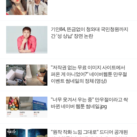
기안84, 뜬금없이 청와대 국민청원까지
간 '성 상납' 장면 논란
"저작권 없는 무료 이미지 사이트에서
퍼온 게 아니었어?" 네이버웹툰 만우절
이벤트 썸네일의 정체 (영상)
"너무 웃겨서 우는 중" 만우절이라고 싹
바뀐 네이버 웹툰 썸네일.jpg
"원작 작화 느낌 그대로" 드디어 공개된