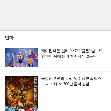
만화
케이팝 데몬 헌터스 OST '골든', 빌보드
핫100 1위에 올라 떨어지지 않는다
극장판 귀멸의 칼날, 일주일 연속 박스
오피스 1위로 300만 돌파 눈앞