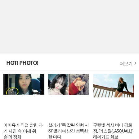
HOT! PHOTO!
더보기
아이유가 직접 밝힌 과
설리가 '목 잘린 인형 사
구릿빛 섹시 바디 김희
거 사진 속 '어깨 위
진' 올리며 남긴 섬뜩한
정, ‘라스퀄(LASQUALL)’
손'의 정체
한 마디
래쉬가드 화보