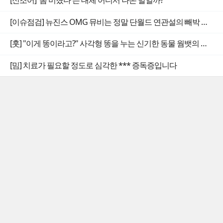
[이슈점검] 뉴진스 OMG 뮤비는 정말 단월드 연관설의 빼박 증거일까
[훗] "이게 똥이라고?" 사각형 똥을 누는 신기한 동물 웜뱃의 비밀
[밈] 치료가 필요할 정도로 심각한 *** 증독증입니다