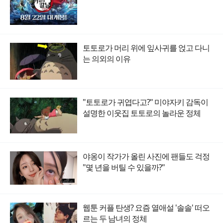
토토로가 머리 위에 잎사귀를 얹고 다니
는 의외의 이유
"토토로가 귀엽다고?" 미야자키 감독이
설명한 이웃집 토토로의 놀라운 정체
야옹이 작가가 올린 사진에 팬들도 걱정
"몇 년을 버틸 수 있을까?"
웹툰 커플 탄생? 요즘 열애설 '솔솔' 떠오
르는 두 남녀의 정체