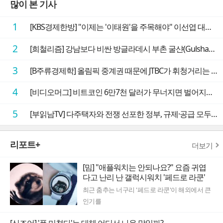
많이 본 기사
1
[KBS경제한방] "이제는 '이태원'을 주목해야" 이선엽 대표가 말하는 AI 시대 투자 성과를 가르는 지점들
2
[희철리즘] 강남보다 비싼 방글라데시 부촌 굴샨(Gulshan)의 극단적인 모습에 충격을 받다
3
[B주류경제학] 올림픽 중계권 때문에 JTBC가 휘청거리는 이유
4
[비디오머그] 비트코인 6만7천 달러가 무너지면 벌어지는 일
5
[부읽남TV] 다주택자와 전쟁 선포한 정부, 규제·공급 모두 실효성 의문
리포트+
더보기
[밈] "애플워치는 안되나요?" 요즘 귀엽
다고 난리 난 갤럭시워치 '페드로 라쿤'
최근 춤추는 너구리 '페드로 라쿤'이 해외에서 큰
인기를
[신조어] '폼 미쳤다'는 대체 어디서 나온 말일까?