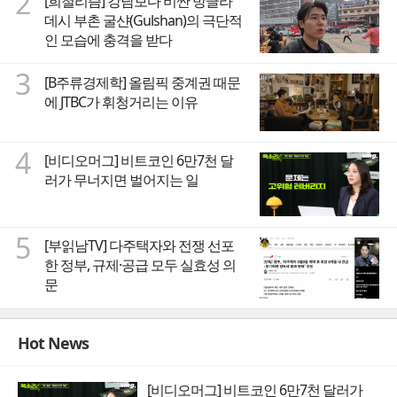
2
[희철리즘] 강남보다 비싼 방글라
데시 부촌 굴샨(Gulshan)의 극단적
인 모습에 충격을 받다
3
[B주류경제학] 올림픽 중계권 때문
에 JTBC가 휘청거리는 이유
4
[비디오머그] 비트코인 6만7천 달
러가 무너지면 벌어지는 일
5
[부읽남TV] 다주택자와 전쟁 선포
한 정부, 규제·공급 모두 실효성 의
문
Hot News
[비디오머그] 비트코인 6만7천 달러가