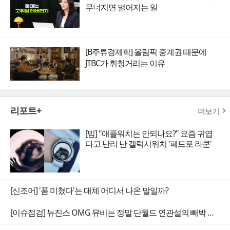
무너지면 벌어지는 일
[B주류경제학] 올림픽 중계권 때문에
JTBC가 휘청거리는 이유
리포트+
더보기
[밈] "애플워치는 안되나요?" 요즘 귀엽
다고 난리 난 갤럭시워치 '페드로 라쿤'
[신조어] '폼 미쳤다'는 대체 어디서 나온 말일까?
[이슈점검] 뉴진스 OMG 뮤비는 정말 단월드 연관설의 빼박 증거일까