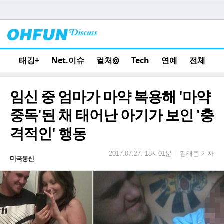
태깅+
Net.이슈
컬처@
Tech
연예
전체
임신 중 엄마가 마약 복용해 '마약
중독'된 채 태어난 아기가 보인 '충
격적인' 행동
김태준 기자
|
2017.07.27. 18시01분
미국통신