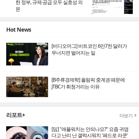
한 정부, 규제·공급 모두 실효성 의
문
Hot News
[비디오머그] 비트코인 6만7천 달러가
무너지면 벌어지는 일
[B주류경제학] 올림픽 중계권 때문에
JTBC가 휘청거리는 이유
리포트+
더보기
[밈] "애플워치는 안되나요?" 요즘 귀엽
다고 난리 난 갤럭시워치 '페드로 라쿤'