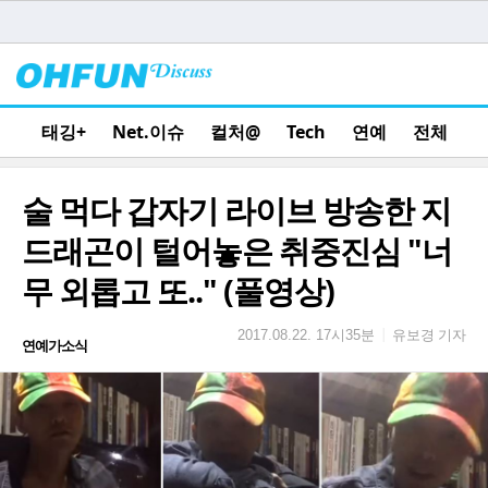
태깅+
Net.이슈
컬처@
Tech
연예
전체
술 먹다 갑자기 라이브 방송한 지
드래곤이 털어놓은 취중진심 "너
무 외롭고 또.." (풀영상)
유보경 기자
|
2017.08.22. 17시35분
연예가소식