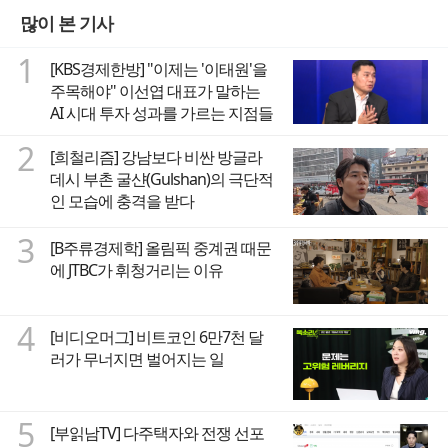
많이 본 기사
1
[KBS경제한방] "이제는 '이태원'을
주목해야" 이선엽 대표가 말하는
AI 시대 투자 성과를 가르는 지점들
2
[희철리즘] 강남보다 비싼 방글라
데시 부촌 굴샨(Gulshan)의 극단적
인 모습에 충격을 받다
3
[B주류경제학] 올림픽 중계권 때문
에 JTBC가 휘청거리는 이유
4
[비디오머그] 비트코인 6만7천 달
러가 무너지면 벌어지는 일
5
[부읽남TV] 다주택자와 전쟁 선포