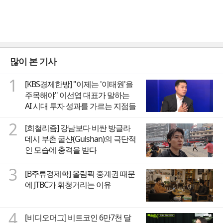
많이 본 기사
1
[KBS경제한방] "이제는 '이태원'을
주목해야" 이선엽 대표가 말하는
AI 시대 투자 성과를 가르는 지점들
2
[희철리즘] 강남보다 비싼 방글라
데시 부촌 굴샨(Gulshan)의 극단적
인 모습에 충격을 받다
3
[B주류경제학] 올림픽 중계권 때문
에 JTBC가 휘청거리는 이유
4
[비디오머그] 비트코인 6만7천 달