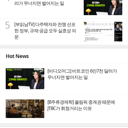
러가 무너지면 벌어지는 일
5
[부읽남TV] 다주택자와 전쟁 선포
한 정부, 규제·공급 모두 실효성 의
문
Hot News
[비디오머그] 비트코인 6만7천 달러가
무너지면 벌어지는 일
[B주류경제학] 올림픽 중계권 때문에
JTBC가 휘청거리는 이유