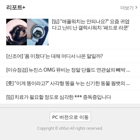
리포트+
더보기
[밈] "애플워치는 안되나요?" 요즘 귀엽
다고 난리 난 갤럭시워치 '페드로 라쿤'
[신조어] '폼 미쳤다'는 대체 어디서 나온 말일까?
[이슈점검] 뉴진스 OMG 뮤비는 정말 단월드 연관설의 빼박 증거일까
[훗] "이게 똥이라고?" 사각형 똥을 누는 신기한 동물 웜뱃의 비밀
[밈] 치료가 필요할 정도로 심각한 *** 증독증입니다
PC 버전으로 이동
Copyright © ohfun All rights reserved.