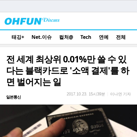
태깅+
Net.이슈
컬처@
Tech
연예
전체
전 세계 최상위 0.01%만 쓸 수 있
다는 블랙카드로 '소액 결제'를 하
면 벌어지는 일
이나연 기자
|
2017.10.23. 15시39분
일본통신