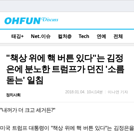
태깅+
Net.이슈
컬처@
Tech
연예
전체
"책상 위에 핵 버튼 있다"는 김정
은에 분노한 트럼프가 던진 '소름
돋는' 일침
이나연 기자
|
2018.01.04. 10시14분
정치사회
"내꺼가 더 크고 세거든?"
미국 트럼프 대통령이 "책상 위에 핵 버튼 있다"는 김정은을