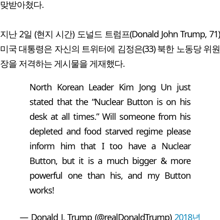
맞받아쳤다.
지난 2일 (현지 시간) 도널드 트럼프(Donald John Trump, 71)
미국 대통령은 자신의 트위터에 김정은(33) 북한 노동당 위원
장을 저격하는 게시물을 게재했다.
North Korean Leader Kim Jong Un just
stated that the “Nuclear Button is on his
desk at all times.” Will someone from his
depleted and food starved regime please
inform him that I too have a Nuclear
Button, but it is a much bigger & more
powerful one than his, and my Button
works!
— Donald J. Trump (@realDonaldTrump)
2018년