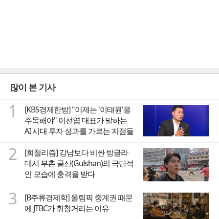
많이 본 기사
1
[KBS경제한방] "이제는 '이태원'을
주목해야" 이선엽 대표가 말하는
AI 시대 투자 성과를 가르는 지점들
2
[희철리즘] 강남보다 비싼 방글라
데시 부촌 굴샨(Gulshan)의 극단적
인 모습에 충격을 받다
3
[B주류경제학] 올림픽 중계권 때문
에 JTBC가 휘청거리는 이유