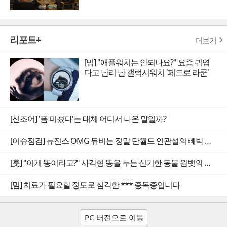
리포트+
더보기
[밈] "애플워치는 안되나요?" 요즘 귀엽
다고 난리 난 갤럭시워치 '페드로 라쿤'
[신조어] '폼 미쳤다'는 대체 어디서 나온 말일까?
[이슈점검] 뉴진스 OMG 뮤비는 정말 단월드 연관설의 빼박 증거일까
[훗] "이게 똥이라고?" 사각형 똥을 누는 신기한 동물 웜뱃의 비밀
[밈] 치료가 필요할 정도로 심각한 *** 증독증입니다
PC 버전으로 이동