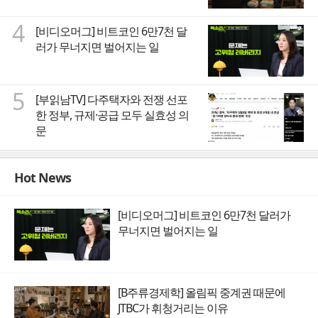
4
[비디오머그] 비트코인 6만7천 달
러가 무너지면 벌어지는 일
5
[부읽남TV] 다주택자와 전쟁 선포
한 정부, 규제·공급 모두 실효성 의
문
Hot News
[비디오머그] 비트코인 6만7천 달러가
무너지면 벌어지는 일
[B주류경제학] 올림픽 중계권 때문에
JTBC가 휘청거리는 이유