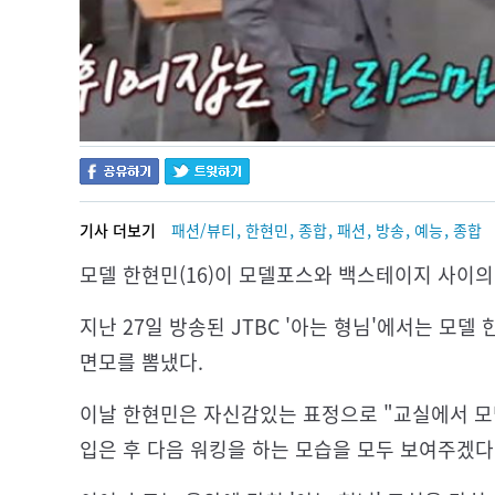
,
,
,
,
,
,
기사 더보기
패션/뷰티
한현민
종합
패션
방송
예능
종합
모델 한현민(16)이 모델포스와 백스테이지 사이
지난 27일 방송된 JTBC '아는 형님'에서는 모
면모를 뽐냈다.
이날 한현민은 자신감있는 표정으로 "교실에서 모델
입은 후 다음 워킹을 하는 모습을 모두 보여주겠다