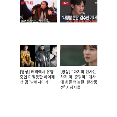
[영상] 해외에서 유행
[영상] "마지막 인사는
중인 미칠듯한 하이패
하지 마, 중꺾마" 대사
션 밈 '발렌시아가'
에 화들짝 놀란 '빨간풍
선' 시청자들