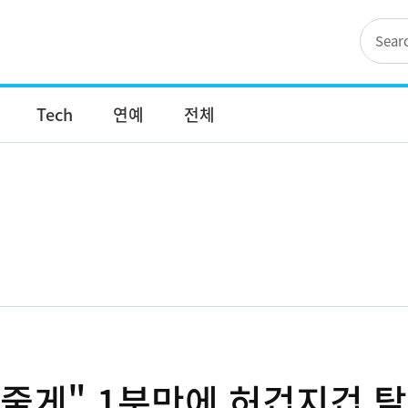
Tech
연예
전체
줄게" 1분만에 허겁지겁 