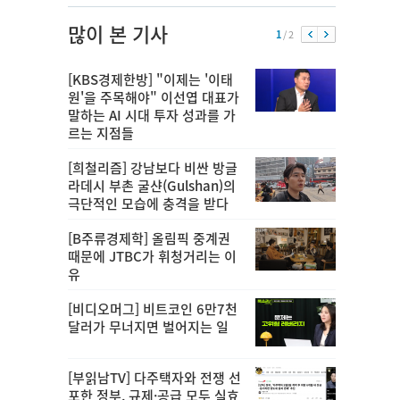
많이 본 기사
1
/ 2
[KBS경제한방] "이제는 '이태
원'을 주목해야" 이선엽 대표가
말하는 AI 시대 투자 성과를 가
르는 지점들
[희철리즘] 강남보다 비싼 방글
라데시 부촌 굴샨(Gulshan)의
극단적인 모습에 충격을 받다
[B주류경제학] 올림픽 중계권
때문에 JTBC가 휘청거리는 이
유
[비디오머그] 비트코인 6만7천
달러가 무너지면 벌어지는 일
[부읽남TV] 다주택자와 전쟁 선
포한 정부, 규제·공급 모두 실효