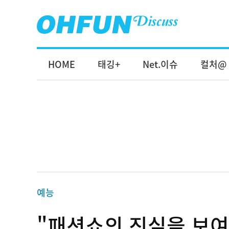
HOME
태깅+
Net.이슈
컬처@
예능
"패션쇼의 진실을 보여