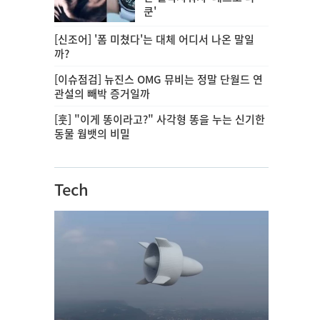
쿤'
[신조어] '폼 미쳤다'는 대체 어디서 나온 말일
까?
[이슈점검] 뉴진스 OMG 뮤비는 정말 단월드 연
관설의 빼박 증거일까
[훗] "이게 똥이라고?" 사각형 똥을 누는 신기한
동물 웜뱃의 비밀
Tech