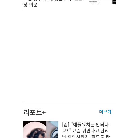
성 의문
리포트+
더보기
[밈] "애플워치는 안되나
요?" 요즘 귀엽다고 난리
난 갤럭시워치 '페드로 라