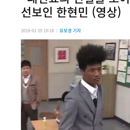
선보인 한현민 (영상)
2018-01-29 10:18
유보경 기자
|