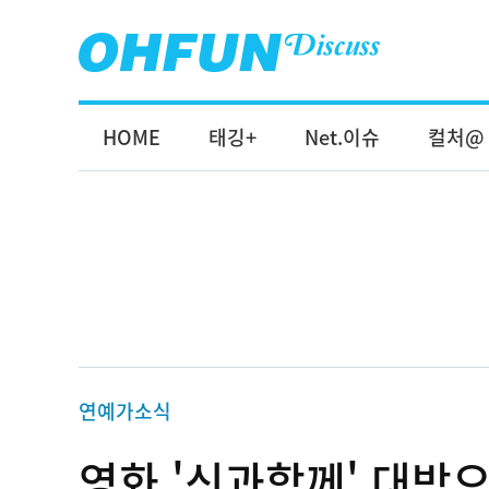
HOME
태깅+
Net.이슈
컬처@
연예가소식
영화 '신과함께' 대박으