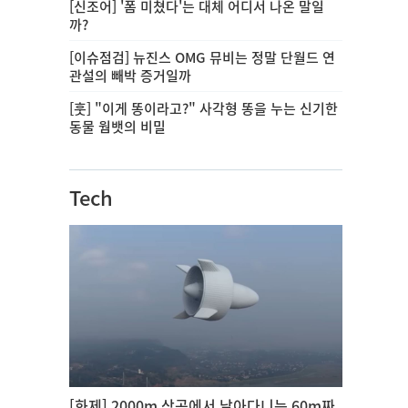
[신조어] '폼 미쳤다'는 대체 어디서 나온 말일
까?
[이슈점검] 뉴진스 OMG 뮤비는 정말 단월드 연
관설의 빼박 증거일까
[훗] "이게 똥이라고?" 사각형 똥을 누는 신기한
동물 웜뱃의 비밀
Tech
[화제] 2000m 상공에서 날아다니는 60m짜