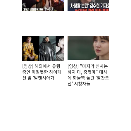
[영상] 해외에서 유행
[영상] "마지막 인사는
중인 미칠듯한 하이패
하지 마, 중꺾마" 대사
션 밈 '발렌시아가'
에 화들짝 놀란 '빨간풍
선' 시청자들