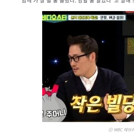
함께'가 잘 될 줄 몰랐다. 망할 줄 알았다"고 말해
ⓒ MBC 에브