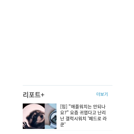
리포트+
더보기
[밈] "애플워치는 안되나
요?" 요즘 귀엽다고 난리
난 갤럭시워치 '페드로 라
쿤'