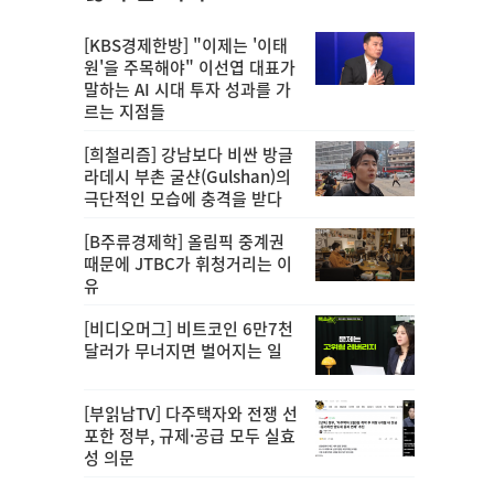
[KBS경제한방] "이제는 '이태
원'을 주목해야" 이선엽 대표가
말하는 AI 시대 투자 성과를 가
르는 지점들
[희철리즘] 강남보다 비싼 방글
라데시 부촌 굴샨(Gulshan)의
극단적인 모습에 충격을 받다
[B주류경제학] 올림픽 중계권
때문에 JTBC가 휘청거리는 이
유
[비디오머그] 비트코인 6만7천
달러가 무너지면 벌어지는 일
[부읽남TV] 다주택자와 전쟁 선
포한 정부, 규제·공급 모두 실효
성 의문