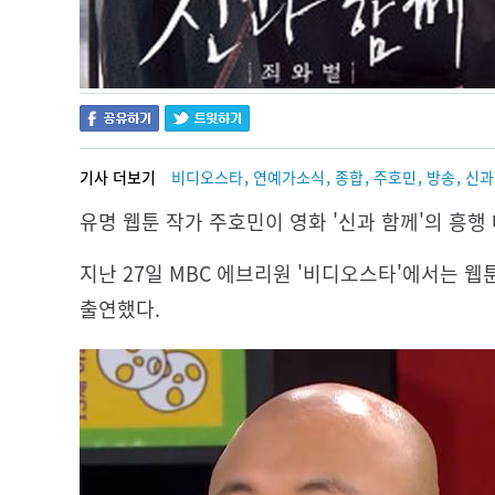
,
,
,
,
,
기사 더보기
비디오스타
연예가소식
종합
주호민
방송
신과
유명 웹툰 작가 주호민이 영화 '신과 함께'의 흥행
지난 27일 MBC 에브리원 '비디오스타'에서는 웹
출연했다.