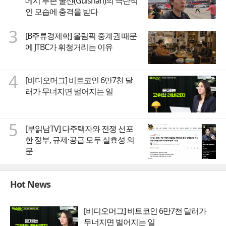
데시 부촌 굴샨(Gulshan)의 극단적
인 모습에 충격을 받다
3
[B주류경제학] 올림픽 중계권 때문
에 JTBC가 휘청거리는 이유
4
[비디오머그] 비트코인 6만7천 달
러가 무너지면 벌어지는 일
5
[부읽남TV] 다주택자와 전쟁 선포
한 정부, 규제·공급 모두 실효성 의
문
Hot News
[비디오머그] 비트코인 6만7천 달러가
무너지면 벌어지는 일