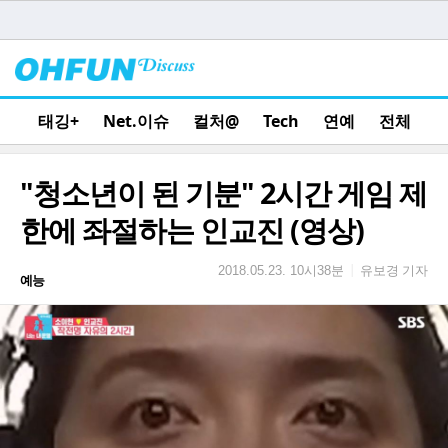
태깅+
Net.이슈
컬처@
Tech
연예
전체
"청소년이 된 기분" 2시간 게임 제
한에 좌절하는 인교진 (영상)
유보경 기자
|
2018.05.23. 10시38분
예능