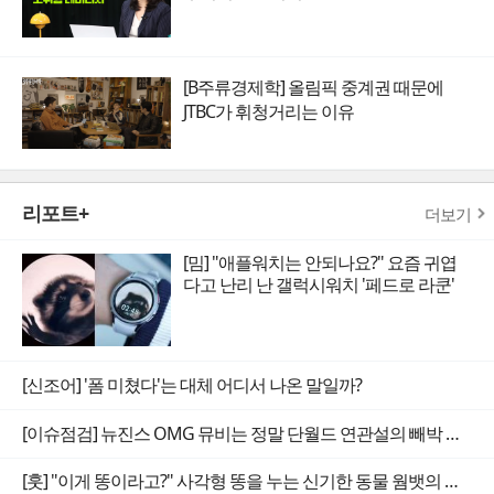
[B주류경제학] 올림픽 중계권 때문에
JTBC가 휘청거리는 이유
리포트+
더보기
[밈] "애플워치는 안되나요?" 요즘 귀엽
다고 난리 난 갤럭시워치 '페드로 라쿤'
[신조어] '폼 미쳤다'는 대체 어디서 나온 말일까?
[이슈점검] 뉴진스 OMG 뮤비는 정말 단월드 연관설의 빼박 증거일까
[훗] "이게 똥이라고?" 사각형 똥을 누는 신기한 동물 웜뱃의 비밀