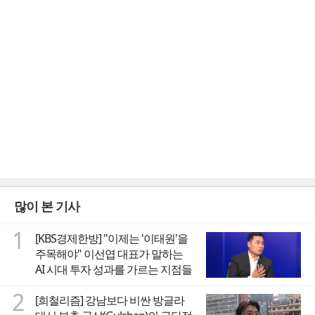
많이 본 기사
1
[KBS경제한방] "이제는 '이태원'을
주목해야" 이선엽 대표가 말하는
AI 시대 투자 성과를 가르는 지점들
2
[희철리즘] 강남보다 비싼 방글라