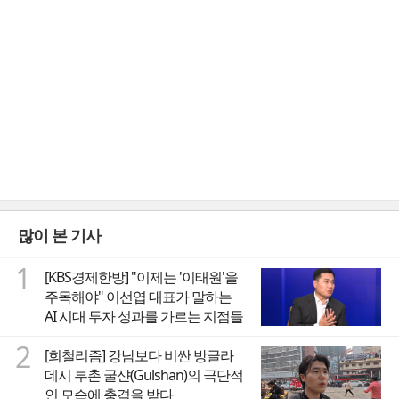
많이 본 기사
1
[KBS경제한방] "이제는 '이태원'을
주목해야" 이선엽 대표가 말하는
AI 시대 투자 성과를 가르는 지점들
2
[희철리즘] 강남보다 비싼 방글라
데시 부촌 굴샨(Gulshan)의 극단적
인 모습에 충격을 받다