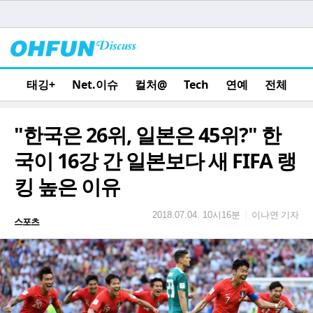
태깅+
Net.이슈
컬처@
Tech
연예
전체
"한국은 26위, 일본은 45위?" 한
국이 16강 간 일본보다 새 FIFA 랭
킹 높은 이유
이나연 기자
|
2018.07.04. 10시16분
스포츠