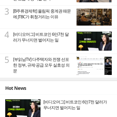
3
[B주류경제학] 올림픽 중계권 때문
에 JTBC가 휘청거리는 이유
4
[비디오머그] 비트코인 6만7천 달
러가 무너지면 벌어지는 일
5
[부읽남TV] 다주택자와 전쟁 선포
한 정부, 규제·공급 모두 실효성 의
문
Hot News
[비디오머그] 비트코인 6만7천 달러가
무너지면 벌어지는 일