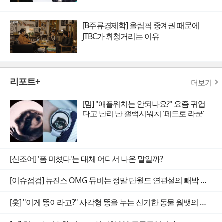
[B주류경제학] 올림픽 중계권 때문에
JTBC가 휘청거리는 이유
리포트+
더보기
[밈] "애플워치는 안되나요?" 요즘 귀엽
다고 난리 난 갤럭시워치 '페드로 라쿤'
[신조어] '폼 미쳤다'는 대체 어디서 나온 말일까?
[이슈점검] 뉴진스 OMG 뮤비는 정말 단월드 연관설의 빼박 증거일까
[훗] "이게 똥이라고?" 사각형 똥을 누는 신기한 동물 웜뱃의 비밀