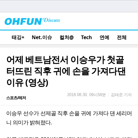
태깅+
Net.이슈
컬처@
Tech
연예
전체
어제 베트남전서 이승우가 첫골
터뜨린 직후 귀에 손을 가져다댄
이유 (영상)
김태준 기자
|
2018.08.30. 09시58분
스포츠/레저
이승우 선수가 선제골 직후 손을 귀에 가져다 댄 세리머
니 의미가 밝혀졌다.