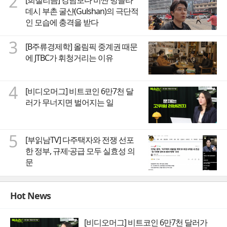
2
[희철리즘] 강남보다 비싼 방글라
데시 부촌 굴샨(Gulshan)의 극단적
인 모습에 충격을 받다
3
[B주류경제학] 올림픽 중계권 때문
에 JTBC가 휘청거리는 이유
4
[비디오머그] 비트코인 6만7천 달
러가 무너지면 벌어지는 일
5
[부읽남TV] 다주택자와 전쟁 선포
한 정부, 규제·공급 모두 실효성 의
문
Hot News
[비디오머그] 비트코인 6만7천 달러가