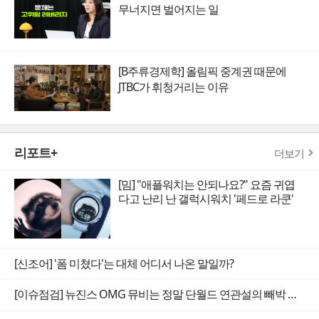
무너지면 벌어지는 일
[B주류경제학] 올림픽 중계권 때문에
JTBC가 휘청거리는 이유
리포트+
더보기
[밈] "애플워치는 안되나요?" 요즘 귀엽
다고 난리 난 갤럭시워치 '페드로 라쿤'
[신조어] '폼 미쳤다'는 대체 어디서 나온 말일까?
[이슈점검] 뉴진스 OMG 뮤비는 정말 단월드 연관설의 빼박 증거일까