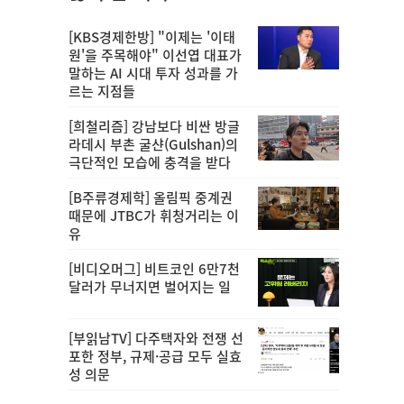
[KBS경제한방] "이제는 '이태
원'을 주목해야" 이선엽 대표가
말하는 AI 시대 투자 성과를 가
르는 지점들
[희철리즘] 강남보다 비싼 방글
라데시 부촌 굴샨(Gulshan)의
극단적인 모습에 충격을 받다
[B주류경제학] 올림픽 중계권
때문에 JTBC가 휘청거리는 이
유
[비디오머그] 비트코인 6만7천
달러가 무너지면 벌어지는 일
[부읽남TV] 다주택자와 전쟁 선
포한 정부, 규제·공급 모두 실효
성 의문