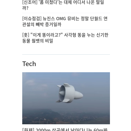
[신조어] '폼 미쳤다'는 대체 어디서 나온 말일
까?
[이슈점검] 뉴진스 OMG 뮤비는 정말 단월드 연
관설의 빼박 증거일까
[훗] "이게 똥이라고?" 사각형 똥을 누는 신기한
동물 웜뱃의 비밀
Tech
[화제] 2000m 상공에서 날아다니는 60m짜