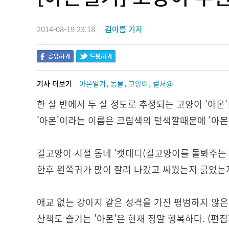
2014-08-19 23:18
김아름 기자
|
,
,
,
기사 더보기
아몬일기
동물
고양이
컬처@
한 살 반에서 두 살 정도로 추정되는 고양이 '아몬
'아몬'이라는 이름은 크림색의 털색깔때문에 '아몬
길고양이 시절 동네 '캣대디(길고양이를 돌봐주는 남
한후 왼쪽귀가 많이 잘려 나갔고 싸웠는지 긁었는
애교 없는 강아지 같은 성격을 가진 평범하지 않은 
산책도 즐기는 '아몬'은 현재 정말 행복하다. (편집