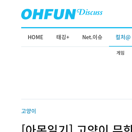
HOME
태깅+
Net.이슈
컬처@
게임
고양이
[아몬일기] 고양이 무한