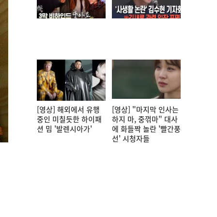
[영상] 해외에서 유행
[영상] "마지막 인사는
중인 미칠듯한 하이패
하지 마, 중꺾마" 대사
션 밈 '발렌시아가'
에 화들짝 놀란 '빨간풍
선' 시청자들