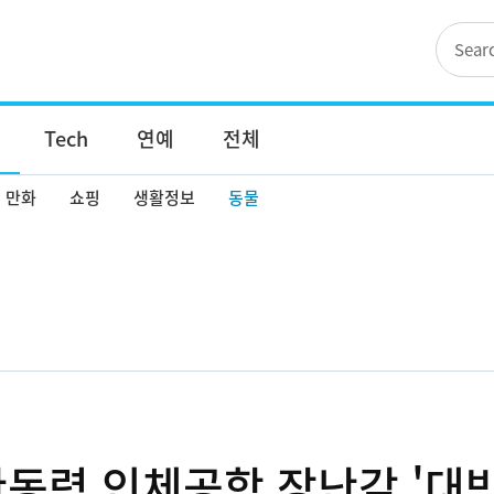
Tech
연예
전체
만화
쇼핑
생활정보
동물
동력 인체공학 장난감 '대박