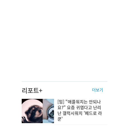
리포트+
더보기
[밈] "애플워치는 안되나
요?" 요즘 귀엽다고 난리
난 갤럭시워치 '페드로 라
쿤'