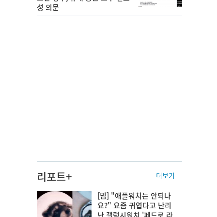
성 의문
리포트+
더보기
[밈] "애플워치는 안되나
요?" 요즘 귀엽다고 난리
난 갤럭시워치 '페드로 라