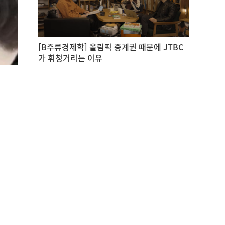
[B주류경제학] 올림픽 중계권 때문에 JTBC
가 휘청거리는 이유