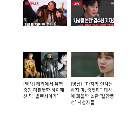
[영상] 해외에서 유행
[영상] "마지막 인사는
중인 미칠듯한 하이패
하지 마, 중꺾마" 대사
션 밈 '발렌시아가'
에 화들짝 놀란 '빨간풍
선' 시청자들