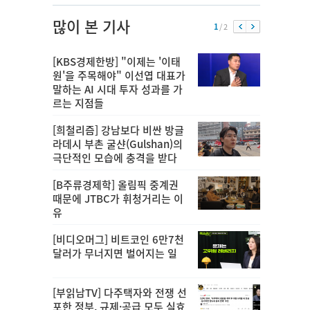
많이 본 기사
1
/ 2
[KBS경제한방] "이제는 '이태
원'을 주목해야" 이선엽 대표가
말하는 AI 시대 투자 성과를 가
르는 지점들
[희철리즘] 강남보다 비싼 방글
라데시 부촌 굴샨(Gulshan)의
극단적인 모습에 충격을 받다
[B주류경제학] 올림픽 중계권
때문에 JTBC가 휘청거리는 이
유
[비디오머그] 비트코인 6만7천
달러가 무너지면 벌어지는 일
[부읽남TV] 다주택자와 전쟁 선
포한 정부, 규제·공급 모두 실효