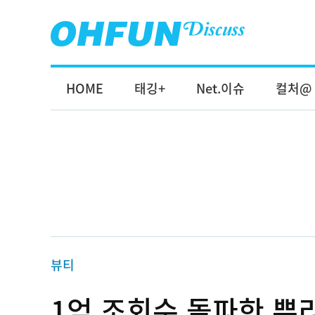
HOME
태깅+
Net.이슈
컬처@
뷰티
1억 조회수 돌파한 뿌