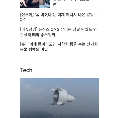
쿤'
[신조어] '폼 미쳤다'는 대체 어디서 나온 말일
까?
[이슈점검] 뉴진스 OMG 뮤비는 정말 단월드 연
관설의 빼박 증거일까
[훗] "이게 똥이라고?" 사각형 똥을 누는 신기한
동물 웜뱃의 비밀
Tech