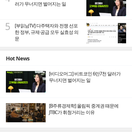
러가 무너지면 벌어지는 일
5
[부읽남TV] 다주택자와 전쟁 선포
한 정부, 규제·공급 모두 실효성 의
문
Hot News
[비디오머그] 비트코인 6만7천 달러가
무너지면 벌어지는 일
[B주류경제학] 올림픽 중계권 때문에
JTBC가 휘청거리는 이유