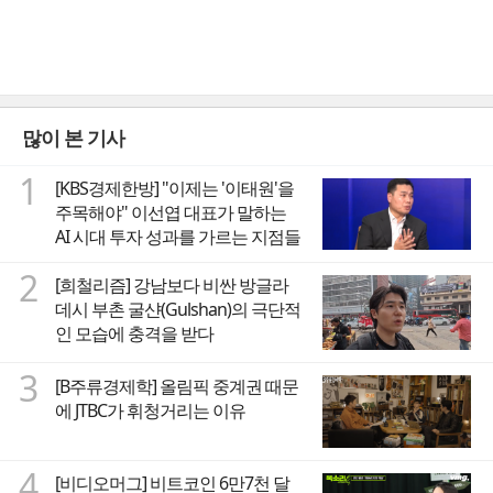
많이 본 기사
1
[KBS경제한방] "이제는 '이태원'을
주목해야" 이선엽 대표가 말하는
AI 시대 투자 성과를 가르는 지점들
2
[희철리즘] 강남보다 비싼 방글라
데시 부촌 굴샨(Gulshan)의 극단적
인 모습에 충격을 받다
3
[B주류경제학] 올림픽 중계권 때문
에 JTBC가 휘청거리는 이유
4
[비디오머그] 비트코인 6만7천 달