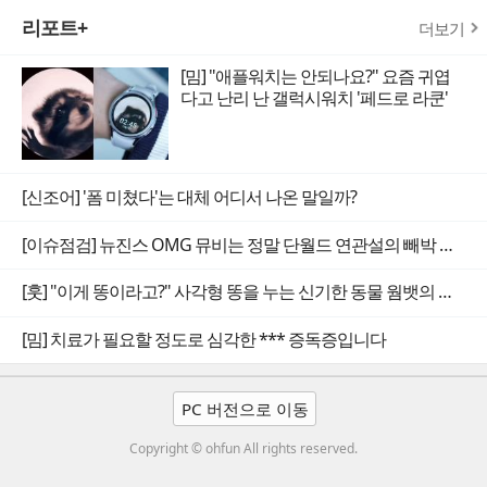
리포트+
더보기
[밈] "애플워치는 안되나요?" 요즘 귀엽
다고 난리 난 갤럭시워치 '페드로 라쿤'
[신조어] '폼 미쳤다'는 대체 어디서 나온 말일까?
[이슈점검] 뉴진스 OMG 뮤비는 정말 단월드 연관설의 빼박 증거일까
[훗] "이게 똥이라고?" 사각형 똥을 누는 신기한 동물 웜뱃의 비밀
[밈] 치료가 필요할 정도로 심각한 *** 증독증입니다
PC 버전으로 이동
Copyright © ohfun All rights reserved.