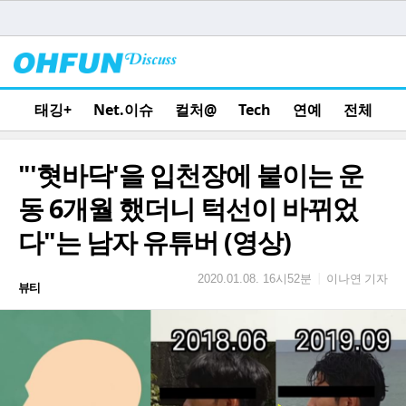
태깅+
Net.이슈
컬처@
Tech
연예
전체
"'혓바닥'을 입천장에 붙이는 운
동 6개월 했더니 턱선이 바뀌었
다"는 남자 유튜버 (영상)
이나연 기자
|
2020.01.08. 16시52분
뷰티