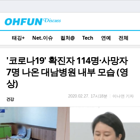
태깅+
Net.이슈
컬처@
Tech
연예
전체
'코로나19' 확진자 114명·사망자
7명 나온 대남병원 내부 모습 (영
상)
이나연 기자
|
2020.02.27. 17시18분
건강