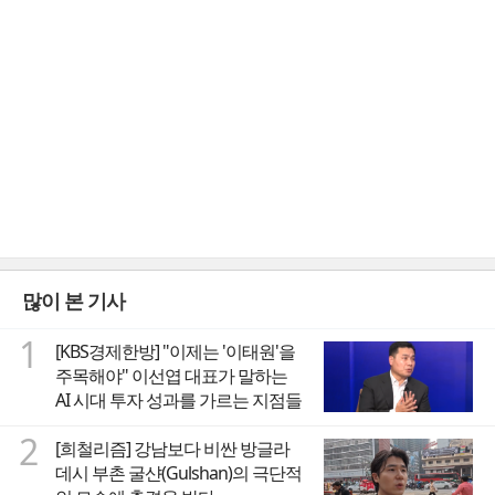
많이 본 기사
1
[KBS경제한방] "이제는 '이태원'을
주목해야" 이선엽 대표가 말하는
AI 시대 투자 성과를 가르는 지점들
2
[희철리즘] 강남보다 비싼 방글라
데시 부촌 굴샨(Gulshan)의 극단적