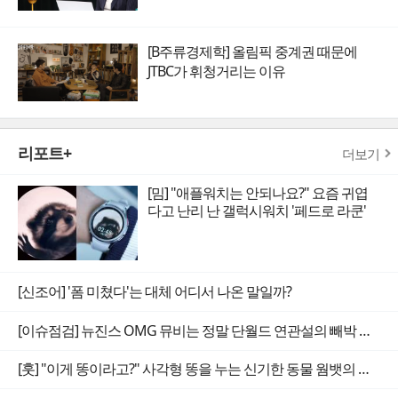
[B주류경제학] 올림픽 중계권 때문에
JTBC가 휘청거리는 이유
리포트+
더보기
[밈] "애플워치는 안되나요?" 요즘 귀엽
다고 난리 난 갤럭시워치 '페드로 라쿤'
[신조어] '폼 미쳤다'는 대체 어디서 나온 말일까?
[이슈점검] 뉴진스 OMG 뮤비는 정말 단월드 연관설의 빼박 증거일까
[훗] "이게 똥이라고?" 사각형 똥을 누는 신기한 동물 웜뱃의 비밀