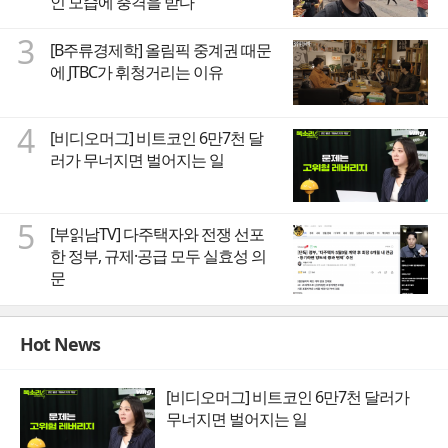
인 모습에 충격을 받다
3
[B주류경제학] 올림픽 중계권 때문
에 JTBC가 휘청거리는 이유
4
[비디오머그] 비트코인 6만7천 달
러가 무너지면 벌어지는 일
5
[부읽남TV] 다주택자와 전쟁 선포
한 정부, 규제·공급 모두 실효성 의
문
Hot News
[비디오머그] 비트코인 6만7천 달러가
무너지면 벌어지는 일