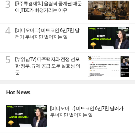
3
[B주류경제학] 올림픽 중계권 때문
에 JTBC가 휘청거리는 이유
4
[비디오머그] 비트코인 6만7천 달
러가 무너지면 벌어지는 일
5
[부읽남TV] 다주택자와 전쟁 선포
한 정부, 규제·공급 모두 실효성 의
문
Hot News
[비디오머그] 비트코인 6만7천 달러가
무너지면 벌어지는 일