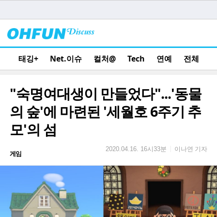
태깅+
Net.이슈
컬처@
Tech
연예
전체
"숙명여대생이 만들었다"...'동물
의 숲'에 마련된 '세월호 6주기 추
모'의 섬
이나연 기자
|
2020.04.16. 16시33분
게임