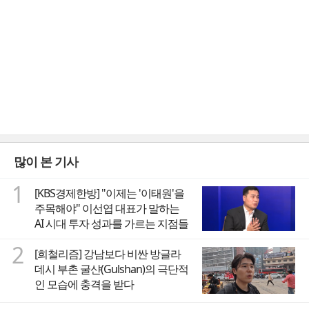
많이 본 기사
1
[KBS경제한방] "이제는 '이태원'을
주목해야" 이선엽 대표가 말하는
AI 시대 투자 성과를 가르는 지점들
2
[희철리즘] 강남보다 비싼 방글라
데시 부촌 굴샨(Gulshan)의 극단적
인 모습에 충격을 받다