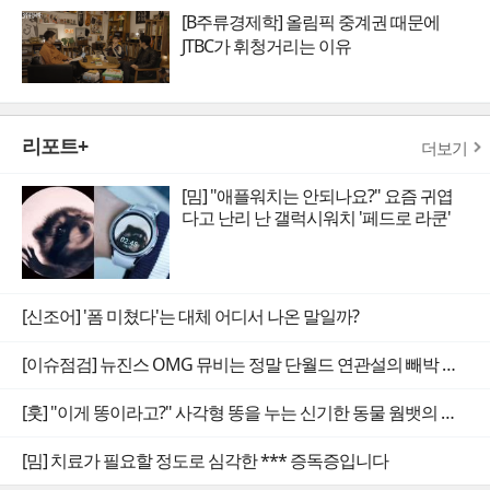
[B주류경제학] 올림픽 중계권 때문에
JTBC가 휘청거리는 이유
리포트+
더보기
[밈] "애플워치는 안되나요?" 요즘 귀엽
다고 난리 난 갤럭시워치 '페드로 라쿤'
[신조어] '폼 미쳤다'는 대체 어디서 나온 말일까?
[이슈점검] 뉴진스 OMG 뮤비는 정말 단월드 연관설의 빼박 증거일까
[훗] "이게 똥이라고?" 사각형 똥을 누는 신기한 동물 웜뱃의 비밀
[밈] 치료가 필요할 정도로 심각한 *** 증독증입니다