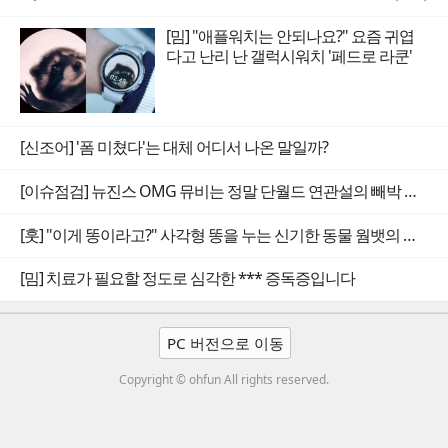
[밈] "애플워치는 안되나요?" 요즘 귀엽
다고 난리 난 갤럭시워치 '페드로 라쿤'
[신조어] '폼 미쳤다'는 대체 어디서 나온 말일까?
[이슈점검] 뉴진스 OMG 뮤비는 정말 단월드 연관설의 빼박 증거일까
[훗] "이게 똥이라고?" 사각형 똥을 누는 신기한 동물 웜뱃의 비밀
[밈] 치료가 필요할 정도로 심각한 *** 증독증입니다
PC 버전으로 이동
Copyright © ohfun All rights reserved.