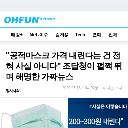
태깅+
Net.이슈
컬처@
Tech
연예
전체
"공적마스크 가격 내린다는 건 전
혀 사실 아니다" 조달청이 펄쩍 뛰
며 해명한 가짜뉴스
이나연 기자
|
2020.05.13. 19시07분
정치사회