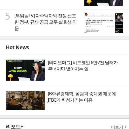
5
[부읽남TV] 다주택자와 전쟁 선포
한 정부, 규제·공급 모두 실효성 의
문
Hot News
[비디오머그] 비트코인 6만7천 달러가
무너지면 벌어지는 일
[B주류경제학] 올림픽 중계권 때문에
JTBC가 휘청거리는 이유
리포트+
더보기