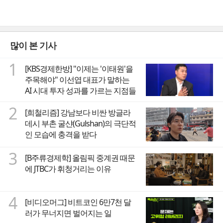
많이 본 기사
1
[KBS경제한방] "이제는 '이태원'을
주목해야" 이선엽 대표가 말하는
AI 시대 투자 성과를 가르는 지점들
2
[희철리즘] 강남보다 비싼 방글라
데시 부촌 굴샨(Gulshan)의 극단적
인 모습에 충격을 받다
3
[B주류경제학] 올림픽 중계권 때문
에 JTBC가 휘청거리는 이유
4
[비디오머그] 비트코인 6만7천 달
러가 무너지면 벌어지는 일